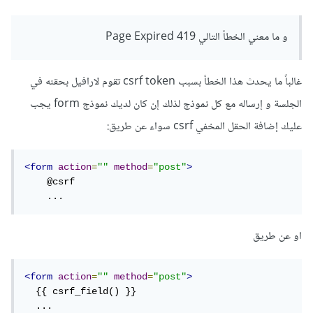
و ما معني الخطأ التالي Page Expired 419
غالباً ما يحدث هذا الخطأ بسبب csrf token تقوم لارافيل بحقنه في
الجلسة و إرساله مع كل نموذج لذلك إن كان لديك نموذج form يجب
عليك إضافة الحقل المخفي csrf سواء عن طريق:
<form
action
=
""
method
=
"post"
>
    @csrf

    ...
او عن طريق
<form
action
=
""
method
=
"post"
>
  {{ csrf_field() }}

  ...
