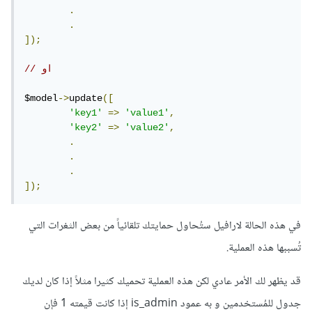
.
.
]);
// او 
$model
->
update
([
'key1'
=>
'value1'
,
'key2'
=>
'value2'
,
.
.
.
]);
في هذه الحالة لارافيل ستُحاول حمايتك تلقائياً من بعض الثغرات التي
تُسببها هذه العملية.
قد يظهر لك الأمر عادي لكن هذه العملية تحميك كثيرا مثلاً إذا كان لديك
جدول للمُستخدمين و به عمود is_admin إذا كانت قيمته 1 فإن