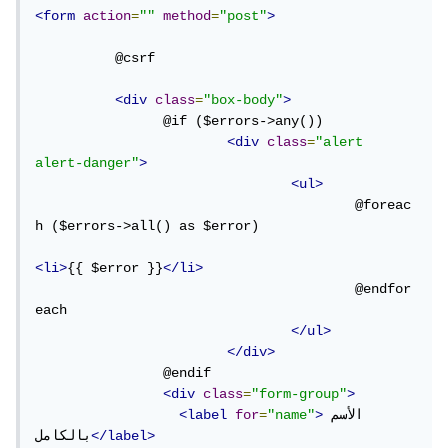
<form
action
=
""
method
=
"post"
>
	  @csrf

<div
class
=
"box-body"
>
		@if ($errors->any())

<div
class
=
"alert 
alert-danger"
>
<ul>
					@foreac
h ($errors->all() as $error)

<li>
{{ $error }}
</li>
					@endfor
each

</ul>
</div>
		@endif

<div
class
=
"form-group"
>
الأسم 
>
"name"
=
for
<label
</label>
بالكامل