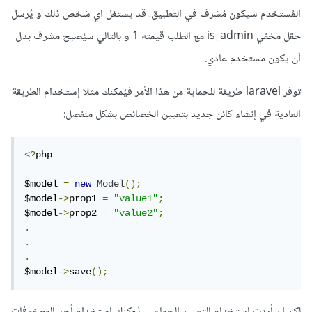
المُستخدم سيكون مُشرف في التطبيق، قد يستغل اي شخص ذلك و يُرسل
حقل مخفي is_admin مع الطلب قيمته 1 و بالتالي سيُصبح مشرف بدل
أن يكون مستخدم عادي.
توفر laravel طريقة للحماية من هذا الأمر فيُمكنك مثلا إستخدام الطريقة
العادية في إنشاء كائن جديد بتعيين الخصائص بشكل منفصل:
<?
php

$model 
=
new
Model
();
$model
->
prop1 
=
"value1"
;
$model
->
prop2 
=
"value2"
;
.
.
.
$model
->
save
();
لكن إن أردت إستخدام التعيين الجماعي يُمكنك إستخدام أحد المصفوفات