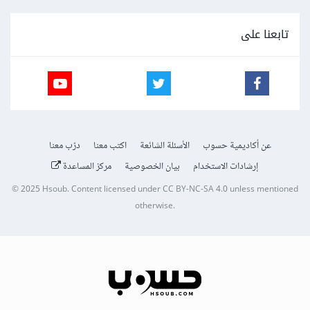
تابعنا على
عن أكاديمية حسوب
الأسئلة الشائعة
اكتب معنا
درّب معنا
إرشادات الاستخدام
بيان الخصوصية
مركز المساعدة
© 2025
Hsoub
.
Content licensed under
CC BY-NC-SA 4.0
unless mentioned
otherwise.