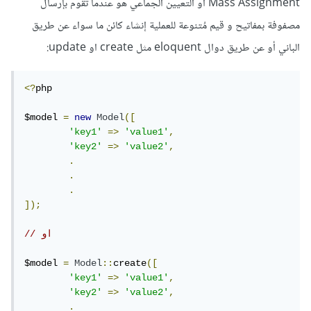
Mass Assignment او التعيين الجماعي هو عندما تقوم بإرسال
مصفوفة بمفاتيح و قيم مُتنوعة للعملية إنشاء كائن ما سواء عن طريق
الباني أو عن طريق دوال eloquent مثل create او update:
<?
php

$model 
=
new
Model
([
'key1'
=>
'value1'
,
'key2'
=>
'value2'
,
.
.
.
]);
// او 
$model 
=
Model
::
create
([
'key1'
=>
'value1'
,
'key2'
=>
'value2'
,
.