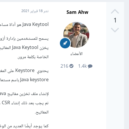
Sam Ahw
نشر
18 فبراير 2021
1
Java Keytool هو أداة مساعدة لإدارة المفاتيح والشهادات.
يسمح للمستخدمين بإدارة أزواج
الأعضاء
الخاصة بكلمة مرور.
216
1.4k
يحتوي tore
Java keystore باسم مستعار فريد يدعى alias.
ثم
المفاتيح.
كما يوجد أيضًا العديد من ال