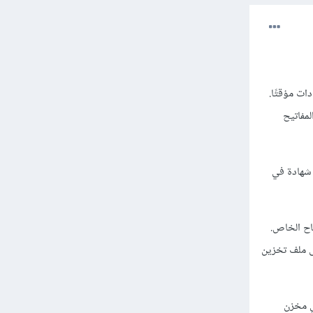
ات مؤقتًا.
و Java Keystore. ويتم حماية المفاتيح
ل شهادة في
فقط على المفتاح الخاص.
ة إلى ملف تخزين
ي مخزن