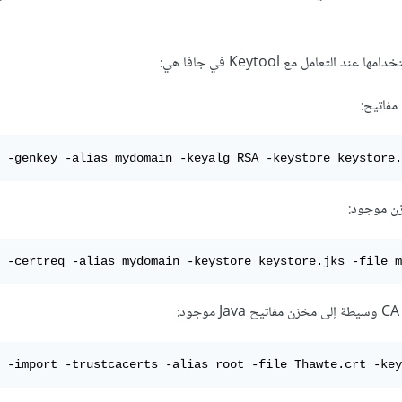
 التعامل مع Keytool في جافا هي:
 -genkey -alias mydomain -keyalg RSA -keystore keystore.
زن موجود:
 -certreq -alias mydomain -keystore keystore.jks -file m
 -import -trustcacerts -alias root -file Thawte.crt -key