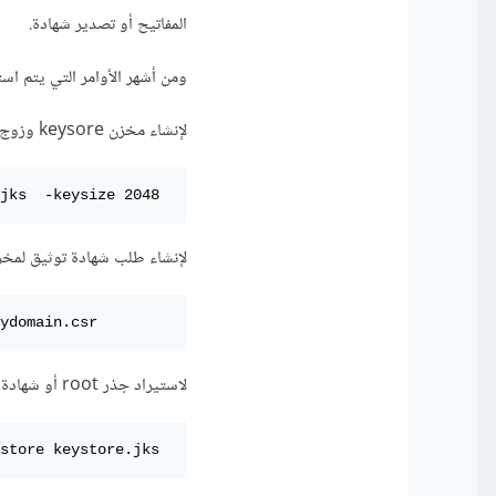
المفاتيح أو تصدير شهادة.
ومن أشهر الأوامر التي يتم استخدامها عند
لإنشاء مخزن keysore وزوج مفاتيح:
jks  -keysize 2048
لإنشاء طلب شهادة توثيق لمخ
ydomain.csr
لاستيراد جذر root أو شهادة CA وسيطة إلى مخزن مفاتيح Java موجود:
store keystore.jks