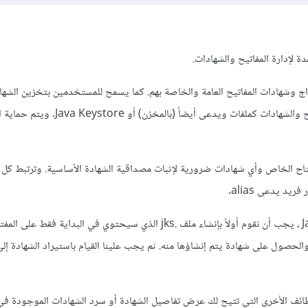
 وشهادات المفاتيح العامة والخاصة بهم. كما يسمح للمستخدمين بتخزين الشهاد
يخزن Java Keytool المفاتيح والشهادات كملفات ويدعى أيضاً (بالمخزن) أ
Keys على المفتاح الخاص وأي شهادات ضرورية لإثبات مصداقية الشهادة الأساسية. وترتبط ك
لإنشاء ملف تخزين مفاتيح Java ، يجب أن نقوم أولاً بإنشاء ملف .jks الذي سيحتوي في البداية 
 يجب بعد ذلك إنشاء CSR والحصول على شهادة يتم إنشاؤها منه. ثم يجب علينا القيام باستيراد الشهاد
وظائف الأخرى التي تتيح لك عرض تفاصيل الشهادة أو سرد الشهادات الموجودة ف