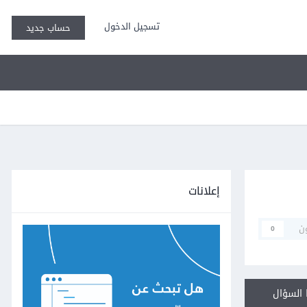
تسجيل الدخول
حساب جديد
إعلانات
ن
0
السؤال