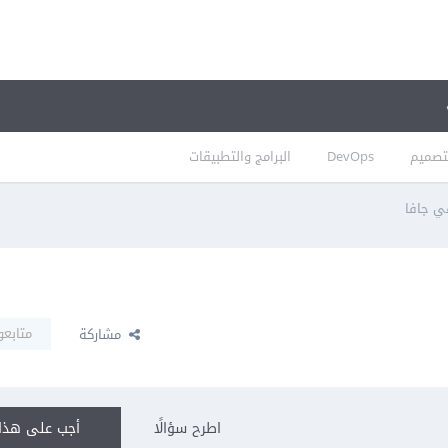
تصميم
DevOps
البرامج والتطبيقات
متابعو
مشاركة
اطرح سؤالًا
أجب على هذا 