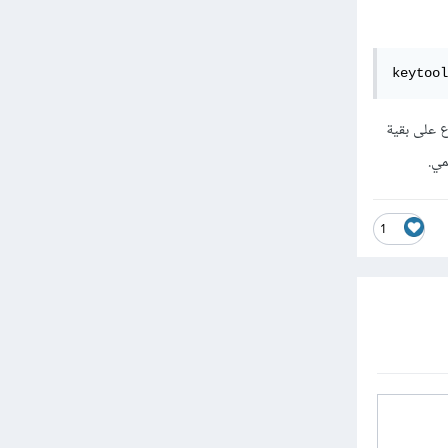
keytool
رض عبر HTTPS. كما يمكنك الإطلاع على بقية
مي.
1