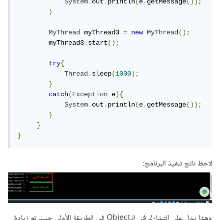
System
.
out
.
println
(
e
.
getMessage
());
}
MyThread
 myThread3 
=
new
MyThread
();
        myThread3
.
start
();
try
{
Thread
.
sleep
(
1000
);
}
catch
(
Exception
 e
){
System
.
out
.
println
(
e
.
getMessage
());
}
}
}
لاحظ ناتج تنفيذ البرنامج:
وهذا يدل على التشارك في الـObject في الطريقة الأولى حيث تم زيادة