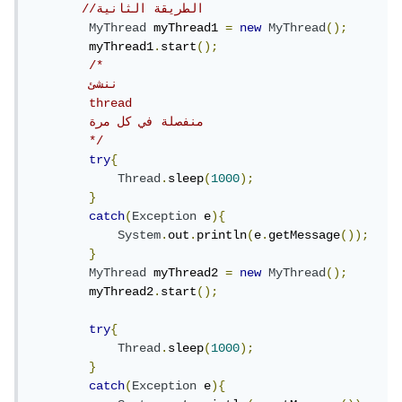
//الطريقة الثانية
MyThread
 myThread1 
=
new
MyThread
();
        myThread1
.
start
();
/*

        ننشئ 

        thread

        منفصلة في كل مرة

        */
try
{
Thread
.
sleep
(
1000
);
}
catch
(
Exception
 e
){
System
.
out
.
println
(
e
.
getMessage
());
}
MyThread
 myThread2 
=
new
MyThread
();
        myThread2
.
start
();
try
{
Thread
.
sleep
(
1000
);
}
catch
(
Exception
 e
){