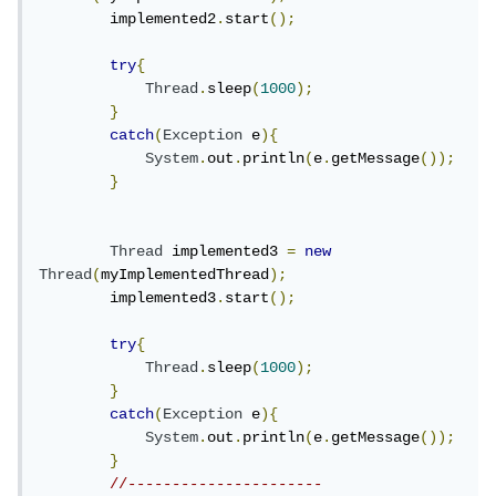
        implemented2
.
start
();
try
{
Thread
.
sleep
(
1000
);
}
catch
(
Exception
 e
){
System
.
out
.
println
(
e
.
getMessage
());
}
Thread
 implemented3 
=
new
Thread
(
myImplementedThread
);
        implemented3
.
start
();
try
{
Thread
.
sleep
(
1000
);
}
catch
(
Exception
 e
){
System
.
out
.
println
(
e
.
getMessage
());
}
//----------------------