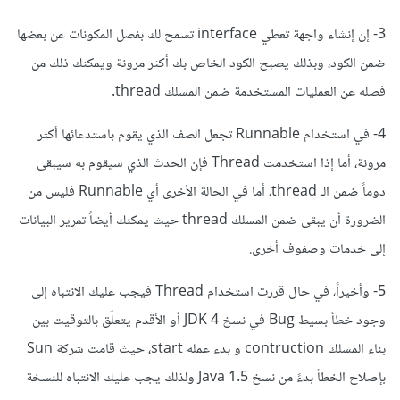
3- إن إنشاء واجهة تعطي interface تسمح لك بفصل المكونات عن بعضها
ضمن الكود، وبذلك يصبح الكود الخاص بك أكثر مرونة ويمكنك ذلك من
فصله عن العمليات المستخدمة ضمن المسلك thread.
4- في استخدام Runnable تجعل الصف الذي يقوم باستدعائها أكثر
مرونة، أما إذا استخدمت Thread فإن الحدث الذي سيقوم به سيبقى
دوماً ضمن الـ thread، أما في الحالة الأخرى أي Runnable فليس من
الضرورة أن يبقى ضمن المسلك thread حيث يمكنك أيضاً تمرير البيانات
إلى خدمات وصفوف أخرى.
5- وأخيراً، في حال قررت استخدام Thread فيجب عليك الانتباه إلى
وجود خطأ بسيط Bug في نسخ JDK 4 أو الأقدم يتعلّق بالتوقيت بين
بناء المسلك contruction و بدء عمله start، حيث قامت شركة Sun
بإصلاح الخطأ بدءً من نسخ Java 1.5 ولذلك يجب عليك الانتباه للنسخة