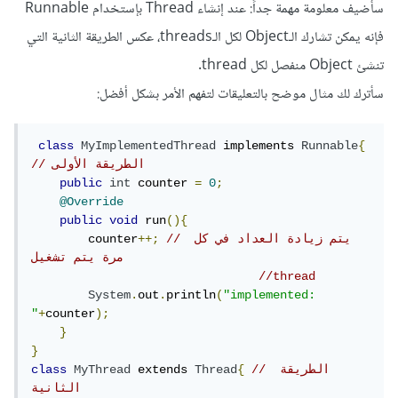
سأضيف معلومة مهمة جداً: عند إنشاء Thread بإستخدام Runnable
فإنه يمكن تشارك الـObject لكل الـthreads، عكس الطريقة الثانية التي
تنشئ Object منفصل لكل thread.
سأترك لك مثال موضح بالتعليقات لتفهم الأمر بشكل أفضل:
class
MyImplementedThread
 implements 
Runnable
{
// الطريقة الأولى
public
int
 counter 
=
0
;
@Override
public
void
 run
(){
// يتم زيادة العداد في كل 
++;
        counter
مرة يتم تشغيل
//thread
System
.
out
.
println
(
"implemented: 
"
+
counter
);
}
}
// الطريقة 
{
Thread
 extends 
MyThread
class
الثانية