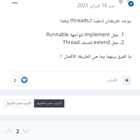
نشر
16 فبراير 2021
يوجد طريقتان لتنفيذ الـthreads وهما:
عمل implement للواجهة Runnable
عمل extend للصنف Thread
ما الفرق بينهما وما هي الطريقة الأفضل ؟
اقتباس
2
الترتيب حسب التقييم
الترتيب حسب التاريخ
2