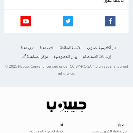
تابعنا على
عن أكاديمية حسوب
الأسئلة الشائعة
اكتب معنا
درّب معنا
إرشادات الاستخدام
بيان الخصوصية
مركز المساعدة
© 2025
Hsoub
.
Content licensed under
CC BY-NC-SA 4.0
unless mentioned
otherwise.