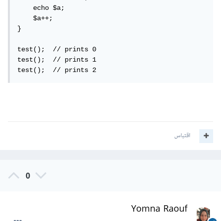
    echo $a;

    $a++;

}

test();  // prints 0

test();  // prints 1

test();  // prints 2
اقتباس
0
Yomna Raouf