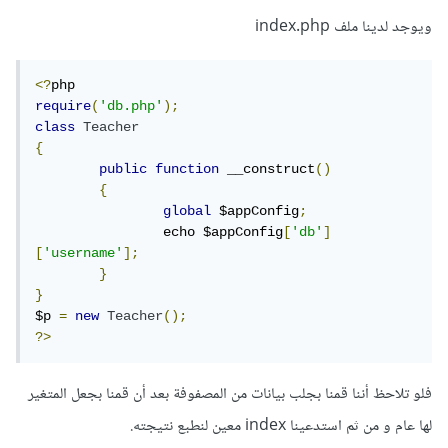
ويوجد لدينا ملف index.php
<?
require
(
'db.php'
);
class
Teacher
{
public
function
 __construct
()
{
global
 $appConfig
;
		echo $appConfig
[
'db'
]
[
'username'
];
}
}
$p 
=
new
Teacher
();
?>
فلو تلاحظ أننا قمنا بجلب بيانات من المصفوفة بعد أن قمنا بجعل المتغير
لها عام و من ثم استدعينا index معين لنطبع نتيجته.