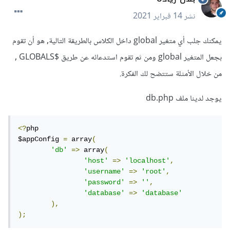
نشر
14 فبراير 2021
يمكنك جلب أي متغير global داخل الكلاس بالطريقة التالية, هو أن تقوم
بجعل المتغير global ومن ثم تقوم استدعائه عن طريق $GLOBALS ,
من خلال الأمثلة ستتضح لك الفكرة.
يوجد لدينا ملف db.php
<?
php 

$appConfig 
=
 array
(
'db'
=>
 array
(
'host'
=>
'localhost'
,
'username'
=>
'root'
,
'password'
=>
''
,
'database'
=>
'database'
),
);