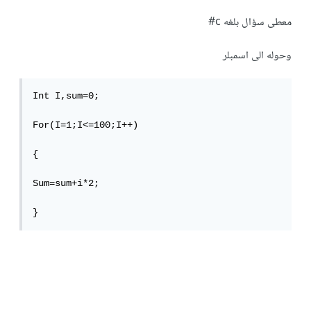
معطى سؤال بلغه c#
وحوله الى اسمبلر
Int I,sum=0;

For(I=1;I<=100;I++)

{

Sum=sum+i*2;

}