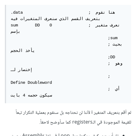
.data 				; هنا نقوم 
بتعريف القسم الذي سنعرف المتغيرات فيه

sum	  DD 	0 		; نعرف متغير 
بإسم

					;sum

					;بحيث 
يأخذ الحجم

					;DD

					; وهو 
إختصار لـ

					; 
Define Doubleword

					; أي 
سيكون حجمه 4 بايت
لم أقم بتعريف المتغير i لأننا لن نحتاجه بل سنقوم بعملية التكرار تبعاً
للقيمة الموجودة في الـregisters كما سأوضح لاحقاً.