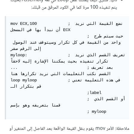
ثانياً: سنرى كيف يمكننا عمل Loop في لغة Assembly بحيث
يتم تنفيذه 100 مرة كما في الكود المرفق من قبلك:
mov ECX,100		; نضع القيمة التي نريد 
أن نبدأ بها في المسجل ECX

				; حيث سيتم طرح 
واحد من القيمة في كل تكرار وسيتوقف عند الوصول 
إلى الرقم صفر

myloop:			; تعريف القسم الذي نريد 
تكرار تنفيذه بحيث يمكننا الإشارة إليه لاحقاً

...				;بعد تعريف 
القسم نكتب التعليمات التي نريد تكرارها هنا

loop myloop		;في هذه التعليمة تعني 
قم بتكرار الـ

				;label

				; أو القسم الذي 
قمنا بتعريفه وهو بإسم

				; myloop
ملاحظة: الأمر mov يقوم بنقل القيمة الواقعة بعد الفاصل إلى المتغير أو