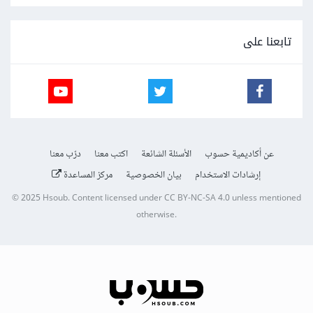
تابعنا على
عن أكاديمية حسوب
الأسئلة الشائعة
اكتب معنا
درّب معنا
إرشادات الاستخدام
بيان الخصوصية
مركز المساعدة
© 2025
Hsoub
.
Content licensed under
CC BY-NC-SA 4.0
unless mentioned
otherwise.