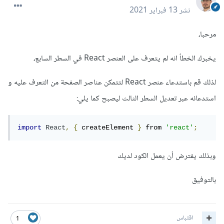
نشر
13 فبراير 2021
مرحبا،
يخبرك الخطأ انه لم يتعرف على العنصر React في السطر السابع،
لذلك قم باستدعاء عنصر React لتتمكن عناصر الصفحة من التعرف عليه و
استدعائه عبر تعديل السطر الثالث ليصبح كما يلي:
import
React
,
{
 createElement 
}
 from 
'react'
;
وبذلك يفترض أن يعمل الكود لديك
بالتوفيق
اقتباس
1