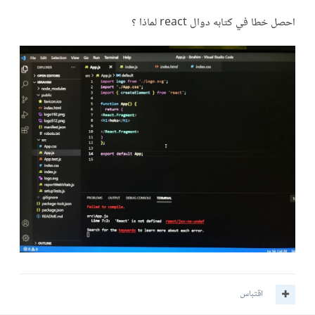
احصل خطا في كتابه دوال react لماذا ؟
اقتباس