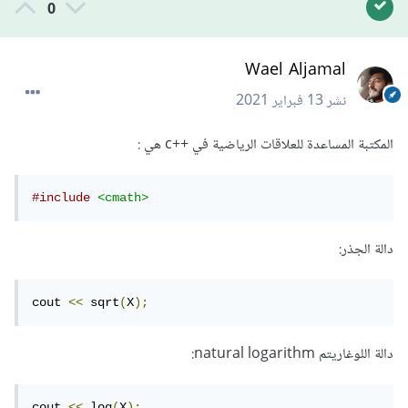
0
Wael Aljamal
نشر
13 فبراير 2021
المكتبة المساعدة للعلاقات الرياضية في ++c هي :
#include
<cmath>
دالة الجذر:
cout 
<<
 sqrt
(
X
);
دالة اللوغاريتم natural logarithm:
cout 
<<
 log
(
X
);