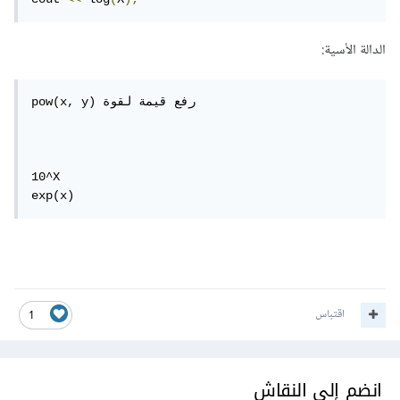
الدالة الأسية:
pow(x, y) رفع قيمة لقوة

10^X

exp(x)   
اقتباس
1
انضم إلى النقاش