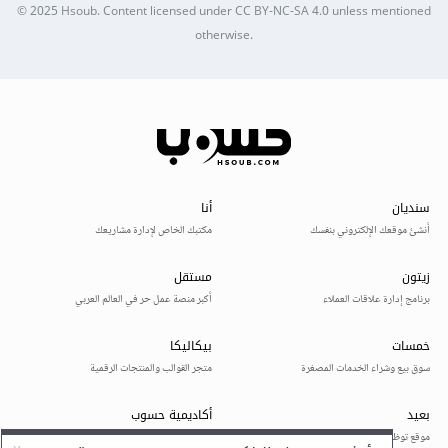
© 2025
Hsoub
.
Content licensed under
CC BY-NC-SA 4.0
unless mentioned
otherwise.