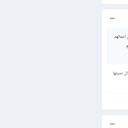
اعمالهم
ع
ل نشرتها