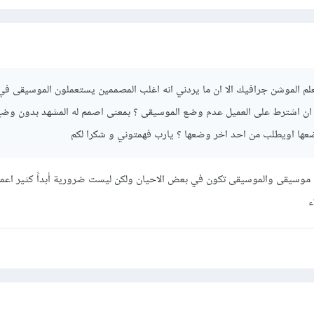
اتعلم الموشن جرافيك الا ان ما يردني انه اغلب المصممين يستعملون الموسيقى في 
ن ان اشترط على العميل عدم وضع الموسيقى ؟ بمعنى اصمم له المشهد بدون وض
عها اويطلب من احد اخر وضعها ؟ يارب فهمتوني و شكرا لكم
اج موسيقى والموسيقى تكون في بعض الاحيان ولكن ليست ضرورية أبداً كثير اعما
ء