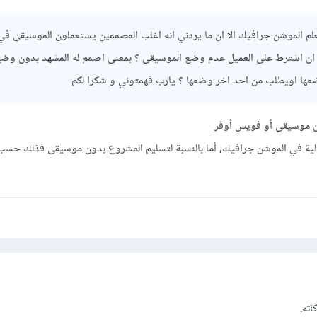
اتعلم الموشن جرافيك الا ان ما يردني انه اغلب المصممين يستعملون الموسيقى في 
ن ان اشترط على العميل عدم وضع الموسيقى ؟ بمعنى اصمم له المشهد بدون وض
عها اويطلب من احد اخر وضعها ؟ يارب فهمتوني و شكرا لكم
ن موسيقى أو فويس أوفر
الية في الموشن جرافيك, أما بالنسبة لتسليم المشروع بدون موسيقى فذلك حسب 
اته.