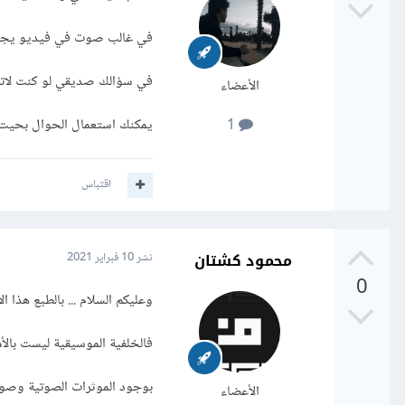
في غالب صوت في فيديو يجدب ا
في سؤالك صديقي لو كنت لاتر
الأعضاء
يمكنك استعمال الحوال بحيت
1
اقتباس
محمود كشتان
نشر
10 فبراير 2021
0
وعليكم السلام ... بالطبع هذا ال
فالخلفية الموسيقية ليست بالأ
بوجود الموثرات الصوتية وصوت
الأعضاء