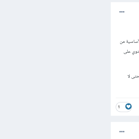
أساسية من
توي على
تى لا
1