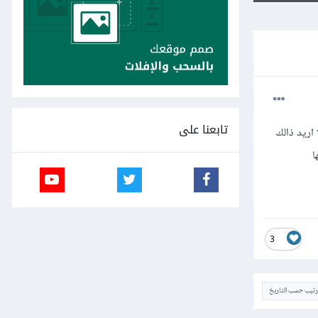
تابعنا على
 اريد ذالك
ا
3
ترتيب حسب التاريخ