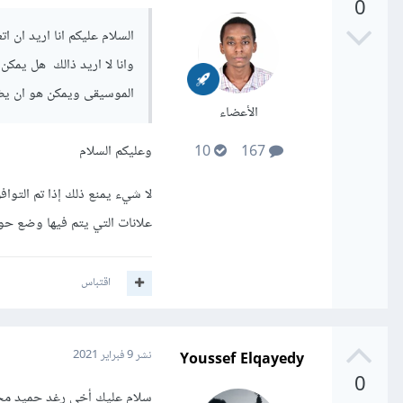
0
السلام عليكم انا اريد ان 
وانا لا اريد ذالك هل يمك
الموسيقى ويمكن هو ان يض
الأعضاء
وعليكم السلام
10
167
لا شيء يمنع ذلك إذا تم التوا
علانات التي يتم فيها وضع ح
اقتباس
Youssef Elqayedy
نشر
9 فبراير 2021
0
سلام عليك أخي رغد حميد مح