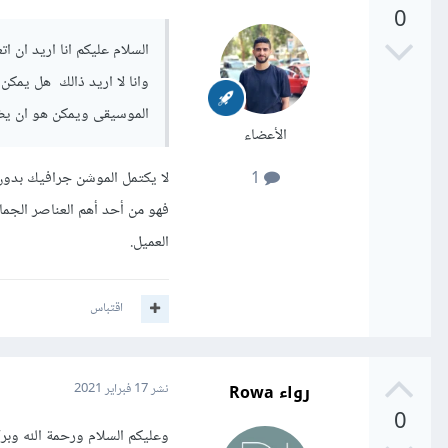
0
السلام عليكم انا اريد ان 
وانا لا اريد ذالك هل يمك
الموسيقى ويمكن هو ان يض
الأعضاء
لا يكتمل الموشن جرافيك بدو
1
فهو من أحد أهم العناصر الجم
العميل.
اقتباس
رواء Rowa
نشر
17 فبراير 2021
0
وعليكم السلام ورحمة الله وبرك