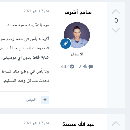
سامح أشرف
نشر
7 فبراير 2021
0
مرحبًا
@رغد حميد محمد
أكيد لا بأس في عدم وضع موس
فيديوهات الموشن جرافيك هي ت
الأعضاء
كتابة فقط بدون أي موسيقى، وتحتوى على 
442
2.9k
ولا بأس في وضع ذلك كشرط في
تحدث مشاكل وقت التسليم.
اقتباس
عبد الله محمد5
نشر
7 فبراير 2021