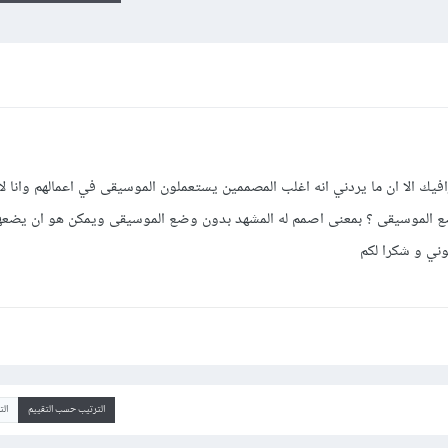
افيك الا ان ما يردني انه اغلب المصممين يستعملون الموسيقى في اعمالهم وانا لا
 الموسيقى ؟ بمعنى اصمم له المشهد بدون وضع الموسيقى ويمكن هو ان يضعه
ني و شكرا لكم
الترتيب حسب التقييم
ال