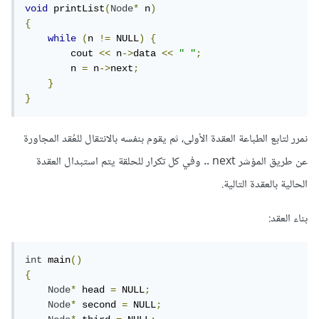
void
 printList
(
Node
*
 n
)
{
while
(
n 
!=
 NULL
)
{
        cout 
<<
 n
->
data 
<<
" "
;
        n 
=
 n
->
next
;
}
}
نمرر لتابع الطباعة العقدة الأولى، ثم يقوم بنفسه بالانتقال للعُقد المجاورة
عن طريق المؤشر next .. وفي كل تكرار للحلقة يتم استبدال العقدة
الحالية بالعقدة التالية.
بناء العقد:
int
 main
()
{
Node
*
 head 
=
 NULL
;
Node
*
 second 
=
 NULL
;