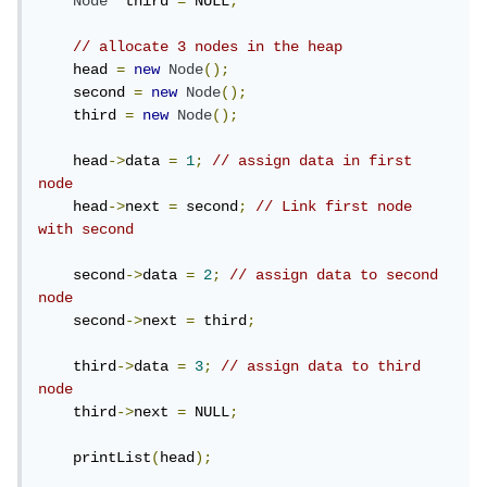
Node
*
 third 
=
 NULL
;
// allocate 3 nodes in the heap 
    head 
=
new
Node
();
    second 
=
new
Node
();
    third 
=
new
Node
();
    head
->
data 
=
1
;
// assign data in first 
node 
    head
->
next 
=
 second
;
// Link first node 
with second 
    second
->
data 
=
2
;
// assign data to second 
node 
    second
->
next 
=
 third
;
    third
->
data 
=
3
;
// assign data to third 
node 
    third
->
next 
=
 NULL
;
    printList
(
head
);