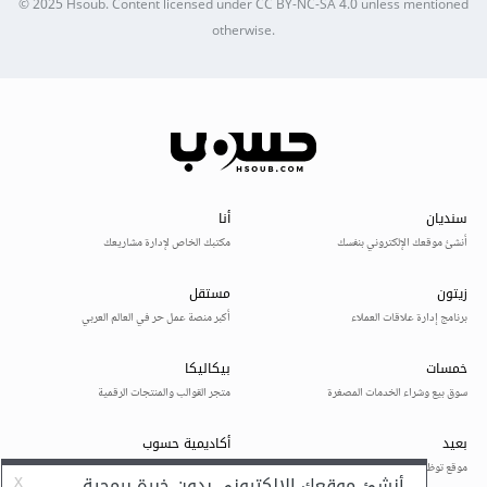
© 2025
Hsoub
.
Content licensed under
CC BY-NC-SA 4.0
unless mentioned
otherwise.