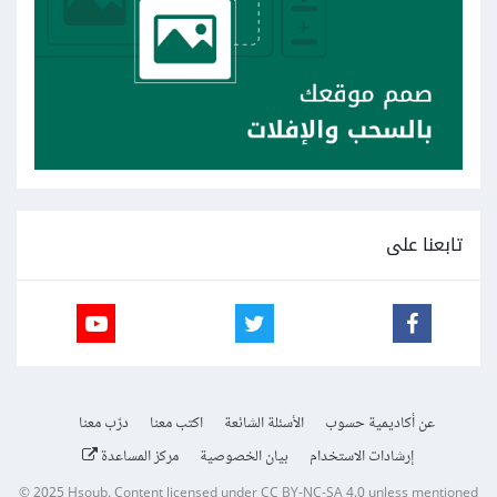
تابعنا على
عن أكاديمية حسوب
الأسئلة الشائعة
اكتب معنا
درّب معنا
إرشادات الاستخدام
بيان الخصوصية
مركز المساعدة
© 2025
Hsoub
.
Content licensed under
CC BY-NC-SA 4.0
unless mentioned