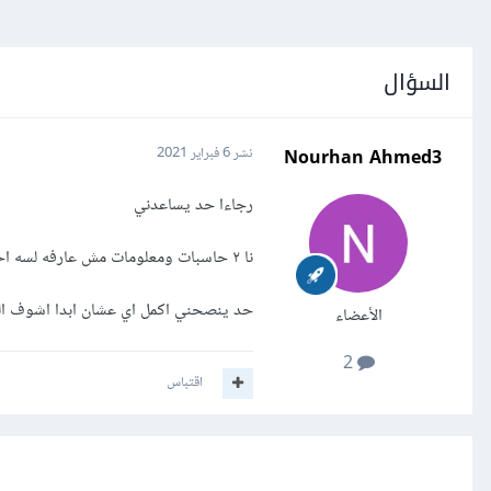
السؤال
Nourhan Ahmed3
نشر
6 فبراير 2021
رجاءا حد يساعدني
نا ٢ حاسبات ومعلومات مش عارفه لسه احدد التراك إلى امشي فيه حد قالي اختار Android أو desktop كويسين..
حد ينصحني اكمل اي عشان ابدا اشوف ال
الأعضاء
2
اقتباس