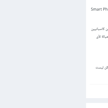
رامج حاليا لكن من يهتم بالبرمجة والتطبيقات سواء لل Smart Phones ,
أو الديسكتوب , من رأيي كواحد بيشتغل فى البزنس من 2004 , الاتنين كاسبانيين
 انتى ميالة لأى
Smart Phon سواء Android أو IOS أصبحت أمر واقع وأيضا دخلت فى ال Business لكن ليست