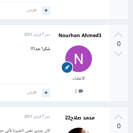
اقتباس
Nourhan Ahmed3
نشر
7 فبراير 2021
0
شكرا جدااا
الأعضاء
2
اقتباس
محمد صلاح22
نشر
7 فبراير 2021
0
كان عندى نفس الحيرة لأنى حابب