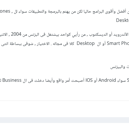
برنامج بايثون Python هو من أفضل وأقوى الب
Deskt
أما اذا كان الاختيار أمامك بين الأندرويد 
سواء مجال تطبيقات ال Smart Phones أو ال Desktop كلا فى مجاله . الاختيار , شوفى ببساطة
تطبيقات ال es