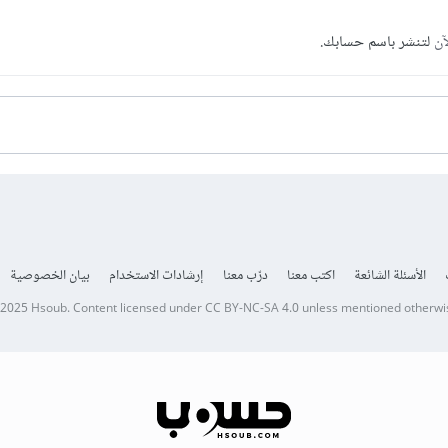
آن
لتنشر باسم حسابك.
الأسئلة الشائعة
اكتب معنا
درّب معنا
إرشادات الاستخدام
بيان الخصوصية
 2025
Hsoub
.
Content licensed under
CC BY-NC-SA 4.0
unless mentioned otherwi