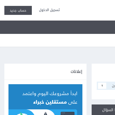
تسجيل الدخول
حساب جديد
إعلانات
ن
1
السؤال