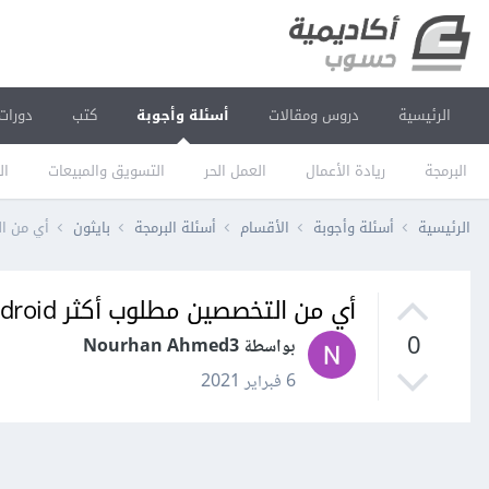
الرئيسية
دروس ومقالات
أسئلة وأجوبة
كتب
دورات
البرمجة
ريادة الأعمال
العمل الحر
التسويق والمبيعات
ال
الرئيسية
أسئلة وأجوبة
الأقسام
أسئلة البرمجة
بايثون
أي من التخصص
أي من التخصصين مطلوب أكثر Desktop & Android
0
بواسطة Nourhan Ahmed3
6 فبراير 2021