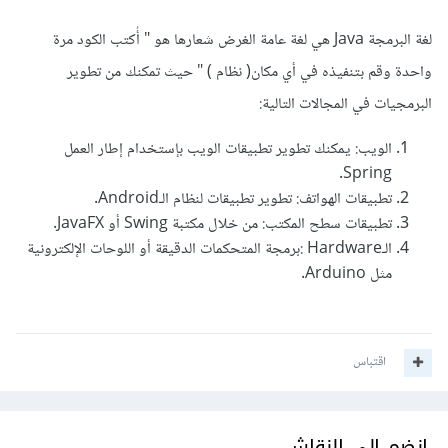
لغة البرمجة Java هي لغة عامة الغرض شعارها هو " أُكتب الكود مرة
واحدة وقم بتنفيذه في أي مكان( نظام ) " حيث تمكنك من تطوير
البرمجيات في المجالات التالية:
الويب: يمكنك تطوير تطبيقات الويب بإستخدام إطار العمل
Spring.
تطبيقات الهواتف: تطوير تطبيقات لنظام الـAndroid.
تطبيقات سطح المكتب: من خلال مكتبة Swing أو JavaFX.
الـHardware :برمجة المتحكمات الدقيقة أو اللوحات الإلكترونية
مثل Arduino.
اقتباس
انضم إلى النقاش