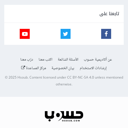
تابعنا على
عن أكاديمية حسوب
الأسئلة الشائعة
اكتب معنا
درّب معنا
إرشادات الاستخدام
بيان الخصوصية
مركز المساعدة
© 2025
Hsoub
.
Content licensed under
CC BY-NC-SA 4.0
unless mentioned
otherwise.