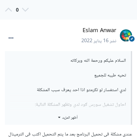
0
Eslam Anwar
نشر
16 يناير 2022
السلام عليكم ورحمة الله وبركاته
تحيه طيبه للجميع
لدي استفسار لو تكرمتو اذا احد يعرف سبب المشكلة
احاول تشغيل سورس كود لدي وتظهر المشكلة التالية:
أظهر المزيد
*
What
 went wrong
:
عندي مشكلة في تحميل البرنامج بعد ما يتم التحميل اكتب في الترمينال
Could
 not determine the dependencies of 