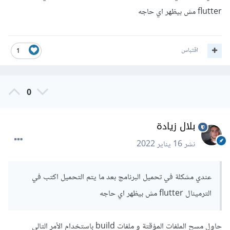
task 
':app_settings:compileDebugAidl'
.
flutter مش بيظهر اي حاجه
>
Failed
 to find 
Platform
 SDK with path
:
platforms
;
android
-
R
هل يعلم احد كيفية حلها؟
اقتباس
1
مع العلم ان :
0
    minSdkVersion 
19
بلال زيادة
        targetSdkVersion 
28
نشر
16 يناير 2022
عندي مشكلة في تحميل البرنامج بعد ما يتم التحميل اكتب في
الترمينال flutter مش بيظهر اي حاجه
حاول مسح الملفات المؤقتة و ملفات build باستخدام الأمر التالي