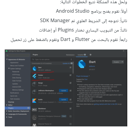
ولحل هذه المشكلة نتبع الخطوات التالية:
أولاً: نقوم بفتح برنامج Android Studio
ثانياً: نتوجه إلى الشريط العلوي ثم SDK Manager
ثالثاً: من التبويب اليساري نختار Plugins أو إضافات
رابعاً: نقوم بالبحث عن Flutter و Dart ونقوم بالضغط على زر تحميل.