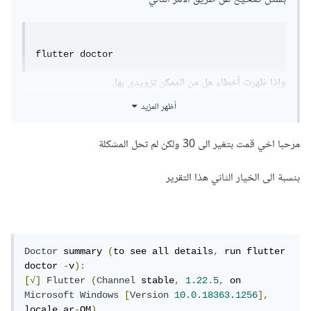
flutter doctor 
وإذا ظهرت أخطاء هل من الممكن تزويدي بها.
أظهر المزيد
أيضا يمكن في المسار التالي android/build.gradle تغيير
مرحبا اخي قمت بتغير الى 30 ولكن لم تحل المشكلة
android {

بنسبة الى الخيار الثاني هذا التقرير
	compileSdkVersion 30

}
Doctor
 summary 
(
to see all details
,
 run flutter 
doctor 
-
v
):
[√]
Flutter
(
Channel
 stable
,
1.22
.
5
,
 on 
Microsoft
Windows
[
Version
10.0
.
18363.1256
],
locale ar
-
OM
)