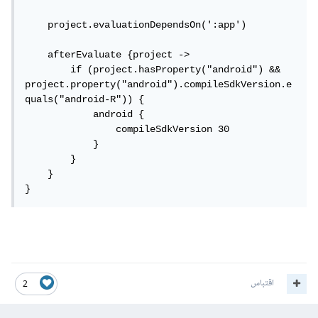
    project.evaluationDependsOn(':app')

    afterEvaluate {project ->

        if (project.hasProperty("android") && 
project.property("android").compileSdkVersion.e
quals("android-R")) {

            android {

                compileSdkVersion 30

            }

        }

    }

}
اقتباس
2