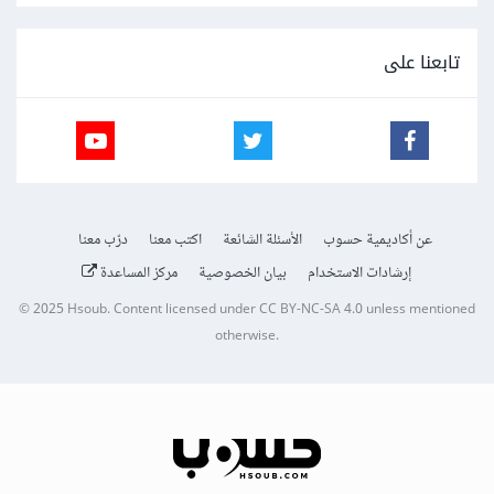
تابعنا على
عن أكاديمية حسوب
الأسئلة الشائعة
اكتب معنا
درّب معنا
إرشادات الاستخدام
بيان الخصوصية
مركز المساعدة
© 2025
Hsoub
.
Content licensed under
CC BY-NC-SA 4.0
unless mentioned
otherwise.