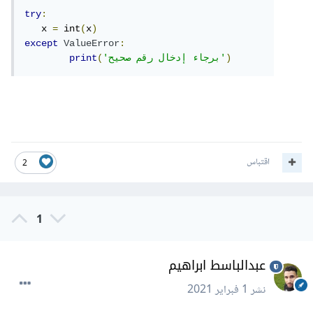
try
:
   x 
=
 int
(
x
)
except
ValueError
:
)
'برجاء إدخال رقم صحيح'
(
print
اقتباس
2
1
عبدالباسط ابراهيم
نشر
1 فبراير 2021