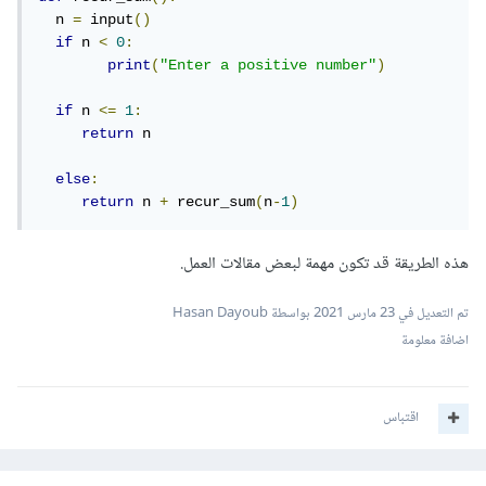
  n 
=
 input
()
if
 n 
<
0
:
print
(
"Enter a positive number"
)
if
 n 
<=
1
:
return
 n

else
:
return
 n 
+
 recur_sum
(
n
-
1
)
هذه الطريقة قد تكون مهمة لبعض مقالات العمل.
تم التعديل في
23 مارس 2021
بواسطة Hasan Dayoub
اضافة معلومة
اقتباس