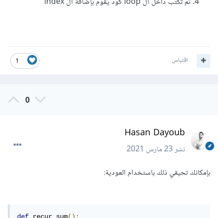
ثم تكتب داخل ال loop كود يقوم بإضافة ال index
اقتباس
1
0
Hasan Dayoub
نشر
23 مارس 2021
بإمكانك تحيقي ذلك باستخدام العودية:
def
 recur_sum
():