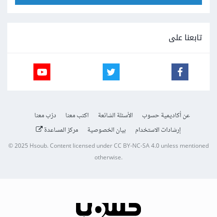
تابعنا على
عن أكاديمية حسوب
الأسئلة الشائعة
اكتب معنا
درّب معنا
إرشادات الاستخدام
بيان الخصوصية
مركز المساعدة
© 2025
Hsoub
.
Content licensed under
CC BY-NC-SA 4.0
unless mentioned
otherwise.