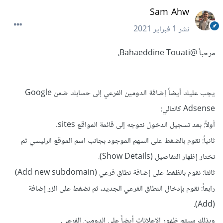
Sam Ahw
نشر
1 فبراير 2021
مرحباً
@Bahaeddine Touati
،
يجب عليك أيضاً إضافة الدومين الفرعي إلى حسابك ضمن Google
Adsense كالتالي:
أولاً: بعد تسجيل الدخول نتوجه إلى قائمة المواقع sites.
ثانياً: نقوم بالضغط على السهم الموجود بجانب اسم الموقع الرئيسي ثم
نختار إظهار التفاصيل (Show Details).
ثالثا: نقوم بالظغط على إضافة نطاق فرعي (Add new subdomain)
رابعاً: نقوم بإدخال النطاق الفرعي الجديد، ثم نضغط على الزر إضافة
(Add).
وبذلك سيتم ظهور الإعلانات أيضاً على الدومين الفرعي.