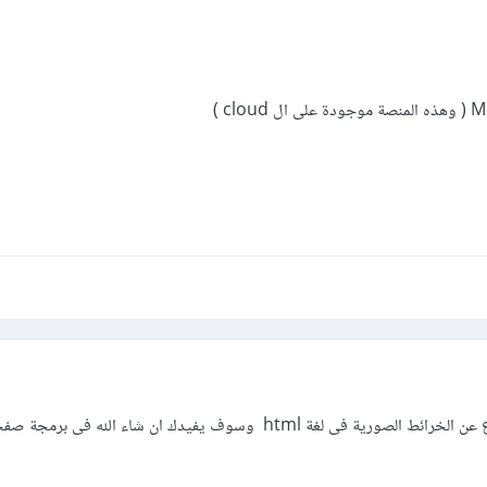
اخي الفاضل اقرأ هذا الموضوع عن الخرائط الصورية فى لغة html وسوف يفيدك ان شاء الل