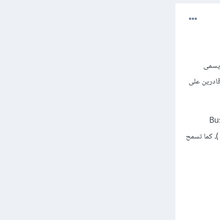
ويسمى
، لكنهم قادرين على
Business Process
Manageme ) أو اختصارًا BPM، وتتكون هذه من ( workflow rule + form designer + engine )، كما تسمح