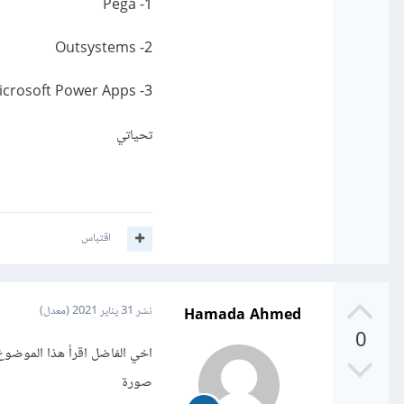
1- Pega
2- Outsystems
3- Microsoft Power Apps ( وهذه المنصة موجودة على ال cloud )
تحياتي
اقتباس
Hamada Ahmed
نشر
31 يناير 2021
(معدل)
0
صورة