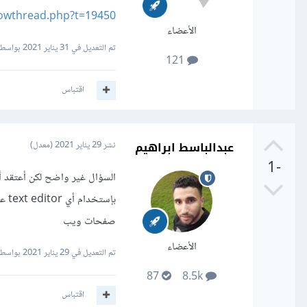
showthread.php?t=19450
الأعضاء
تم التعديل في
31 يناير 2021
بواسطة da Ahmed
121
اقتباس
عبدالباسط ابراهيم
نشر
29 يناير 2021
(معدل)
-1
السؤال غير واضح لكن أعتقد أ
صفحات ويب
الأعضاء
تم التعديل في
29 يناير 2021
بواسطة 
87
8.5k
اقتباس