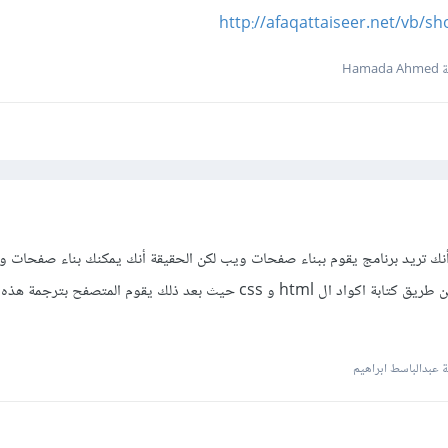
http://afaqattaiseer.net/vb/
Hama
نك تريد برنامج يقوم ببناء صفحات ويب لكن الحقيقة أنك يمكنك بناء صفحات 
بإستخدام أي text editor عن طريق كتابة اكواد ال html و css حيث بعد ذلك يقوم المتصفح ب
عبدالباسط ابراهيم