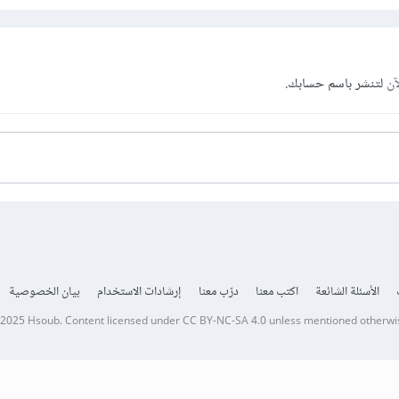
آن
لتنشر باسم حسابك.
الأسئلة الشائعة
اكتب معنا
درّب معنا
إرشادات الاستخدام
بيان الخصوصية
 2025
Hsoub
.
Content licensed under
CC BY-NC-SA 4.0
unless mentioned otherwi