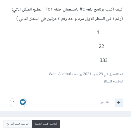
كيف اكتب برنامج بلغه c# باستعمال حلقه for يطبع الشكل الاتي:
(رقم ١ في السطر الاول مره واحد رقم ٢ مرتين في السطر الثاني )
1
22
333
تم التعديل في
29 يناير 2021
بواسطة Wael Aljamal
توضيح السؤال
اقتباس
1
الترتيب حسب التقييم
الترتيب حسب التاريخ