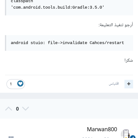
classpath 
'com.android.tools.build:Gradle:3.5.0'
أرجو تنفيذ التعليمة:
شكرا
اقتباس
1
0
Marwan800