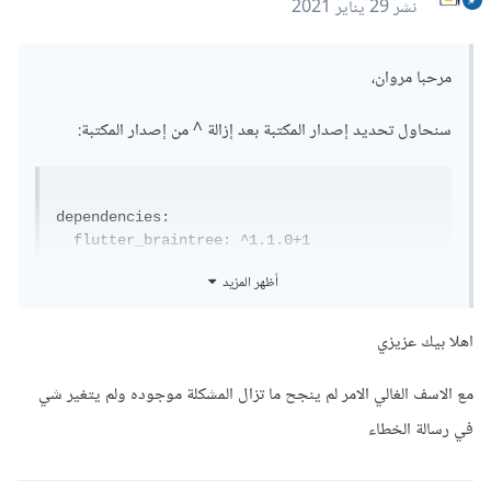
نشر
29 يناير 2021
مرحبا مروان،
سنحاول تحديد إصدار المكتبة بعد إزالة ^ من إصدار المكتبة:
dependencies:

  flutter_braintree: ^1.1.0+1

أظهر المزيد
لتصبح 

اهلا بيك عزيزي
dependencies:

مع الاسف الغالي الامر لم ينجح ما تزال المشكلة موجوده ولم يتغير شي
  flutter_braintree: 1.1.0+1
في رسالة الخطاء
ثم إعادة تنفيد :