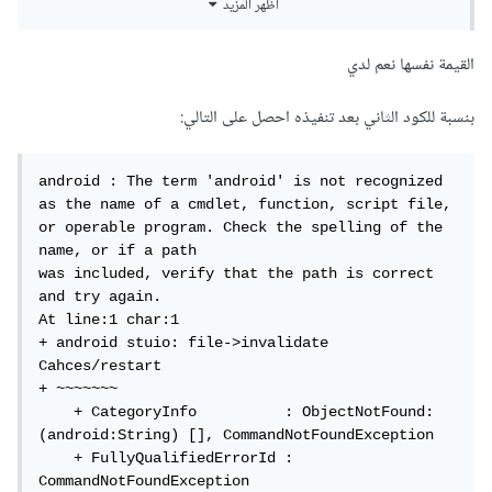
أظهر المزيد
android stuio: file->invalidate 
القيمة نفسها نعم لدي
شكرا
بنسبة للكود الثاني بعد تنفيذه احصل على التالي:
android : The term 'android' is not recognized 
as the name of a cmdlet, function, script file, 
or operable program. Check the spelling of the 
name, or if a path 

was included, verify that the path is correct 
and try again.

At line:1 char:1

+ android stuio: file->invalidate 
Cahces/restart

+ ~~~~~~~

    + CategoryInfo          : ObjectNotFound: 
(android:String) [], CommandNotFoundException

    + FullyQualifiedErrorId : 
CommandNotFoundException