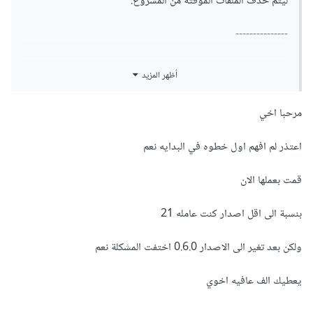
ليتم حذف الملفات المؤقتة من المشروع.
---------------
حسب توصيات المكتبة و لعمل توافق بينها و بين gradle نصحو
أظهر المزيد
بالتالي:
مرحبا اخي
اعتذر لم افهم اول خطوه في البدايه نعم
تحديد أقل نسخة تطوير ل 21

In /app/build.gradle, set your 
minSdkVersion to at least 21.

قمت بعملها الان
بنسبة الى اقل اصدار كنت عامله 21
و تحديد إصدار المكتبة

dependencies:

ولكن بعد تغير الى الاصدار 0.6.0 اختفت المشكلة نعم
  flutter_braintree: 0.6.0
قبل ذلك حاول حذف +1 من إصدار المكتبة.
يعطيك الف عافيه اخوي
كل هذه مشاكل توافقية و علينا تجريب تغييرهم