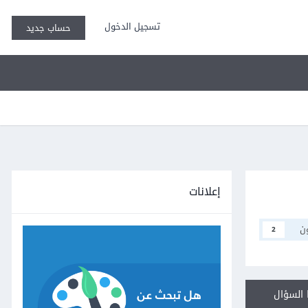
تسجيل الدخول
حساب جديد
إعلانات
ن
2
السؤال