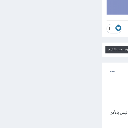
1
ترتيب حسب التاريخ
في المشاريع الجديدة أما القديمة فهي تحتاج عملية migration وهذا ليس باﻷمر