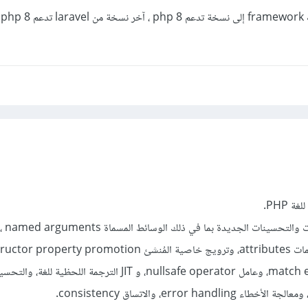
با
يحتوي على العد
وتعبير المطابقة match expression، وعامل nullsafe operator، و JIT الترجمة ا