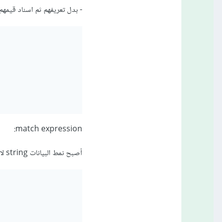
- بدل تعريفهم ثم اسناد قيمهم 
match expression:
أصبح نمط البيانات string لا يتم قصره إلى int بشكل تلقائي ..