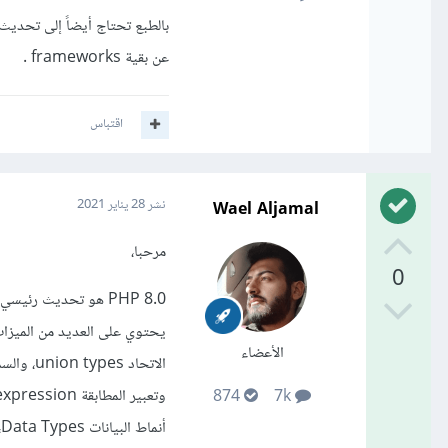
عن بقية frameworks .
اقتباس
Wael Aljamal
نشر
28 يناير 2021
مرحبا،
0
PHP 8.0 هو تحديث رئيسي للغة PHP.
الأعضاء
874
7k
أنماط البيانات Data Types، ومعالجة الأخطاء error handling، والاتساق consistency.