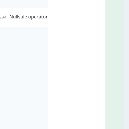
Nullsafe operator : اختصر وضع العديد من الشروط لإسناد قيمة للمتحول بوضع إشارة استفهام ؟