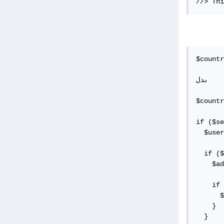
//> Thi
$countr
بدل 

$countr
if ($se
  $user
  if ($
    $ad
    if 
      $
    }

  }
