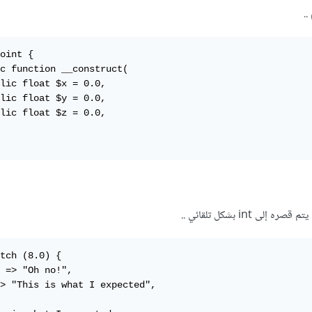
..
oint {

c function __construct(

lic float $x = 0.0,

lic float $y = 0.0,

lic float $z = 0.0,

tch (8.0) {

 => "Oh no!",

> "This is what I expected",
