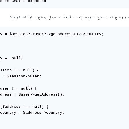
s is what I expected
y = $session?->user?->getAddress()?->country;

y =  null;

ssion !== null) {

 = $session->user;

user !== null) {

dress = $user->getAddress();

($address !== null) {

country = $address->country;
