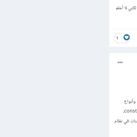
لطبع تحتاج أيضاً إلى تحديث framework إلى نسخة تدعم php 8 ، آخر نسخة من laravel تدعم php 8 لكني لا أعلم
1
يد من الميزات والتحسينات الجديدة بما في ذلك الوسائط المسماة named arguments ، وأنواع
الاتحاد union types، والسمات attributes، وترويج خاصية المُنشئ constructor property promotion،
للحظية للغة، والتحسينات في نظام