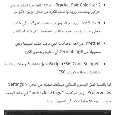
Bracket Pair Colorizer 2 : إضافة رائعة جداً تساعدك على
التركيز وتمنحك رؤية واضحة للكود من خلال تلوين الأقواس.
Live Server : يسمح لك بعرض صفحتك/موقعك في خادم
محلي حيث يقوم بتحديث تلقائي للصفحة أثناء كتابتك للكود.
Prettier : من أهم الإضافات التي يجب عليك تثبيتها وهي
مسؤولة عن الـformatiing، أي تنظيم وتنسيق الكود.
JavaScript (ES6) Code Snippets: إضافة إقتراحات والكتابة
التلقائية للجافا سكريبت ES6.
أما بالنسبة لقفل الوسوم التلقائي فيمكنك تفعيله من خلال Settings >
Preferences ومن ثم كتابة " auto close tags " في خانة البحث
حيث ستجد الإعدادات كما في الصورة أدناه: