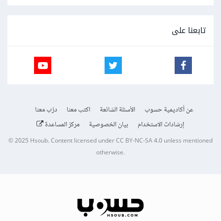
تابعنا على
عن أكاديمية حسوب
الأسئلة الشائعة
اكتب معنا
درّب معنا
إرشادات الاستخدام
بيان الخصوصية
مركز المساعدة
© 2025
Hsoub
.
Content licensed under
CC BY-NC-SA 4.0
unless mentioned
otherwise.