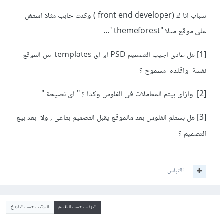
شباب انا ك (front end developer ) وكنت حابب مثلا اشتغل
على موقع مثلا "themeforest "...
[1] هل عادى اجيب التصميم PSD او اى templates من الموقع
نفسة واقلده مسموح ؟
[2] وازاى بيتم المعاملات فى الفلوس وكدا ؟ " اى نصيحة "
[3] هل بستلم الفلوس بعد مالموقع يقبل التصميم بتاعى , ولا بعد بيع
التصميم ؟
اقتباس
الترتيب حسب التقييم
الترتيب حسب التاريخ