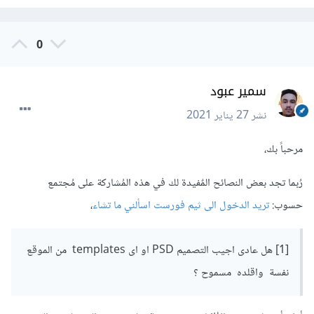
0
سمير عبود
نشر
27 يناير 2021
مرحباً بك،
رُبما تجد بعض النصائح المٌفيدة لك في هذه المُشاركة على مُجتمع
حسوب:
تريد الدخول الى ثيم فورست اسألني ما تشاء
،
[1] هل عادى اجيب التصميم PSD او اى templates من الموقع
نفسة واقلده مسموح ؟