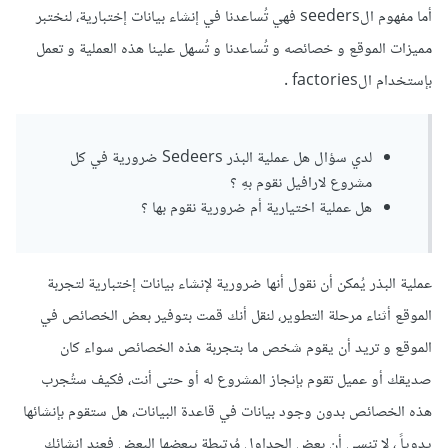
أما مفهوم الseeders فهي تُساعدنا في إنشاء بيانات إختبارية، لنختبر
مميزات الموقع و خصائصه و تُساعدنا و تُسهل علينا هذه العملية و تعمل
بإستخدام الfactories .
لدي سؤال هل عملية البذر Sedeers ضرورية في كل
مشروع لارافيل نقوم بهِ ؟
هل عملية اختيارية أم ضرورية نقوم بها ؟
عملية البذر يُمكن أن نقول أنها ضرورية لإنشاء بيانات إختبارية لتجربة
الموقع أثناء مرحلة التطوير، لنقل أنك قمت بتوفير بعض الخصائص في
الموقع و تريد أن يقوم شخص ما بتجربة هذه الخصائص سواء كان
صديقك أو عميل تقوم بإنجاز المشروع له أو حتى أنت، فكيف ستُجرب
هذه الخصائص بدون وجود بيانات في قاعدة البيانات، هل ستقوم بإنشائها
يدوياً ، لا تنسى أن بعض الجداول مُرتبطة ببعضها البعض فعند إنشائك