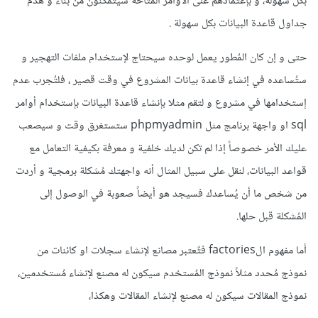
بكل سهولة، و بإعتمادهم على الأوامر المتاحة سيتمكنون من بناء و هدم
جداول قاعدة البيانات بكل سهولة .
حتى و إن كان المُطور يعمل لوحده سيحتاج لإستخدام ملفات التهجير و
ستُساعده في إنشاء قاعدة بيانات المشروع في وقت قصير ، فلتُجرب عدم
إستخدامها في مشروع و لتقم مثلا بإنشاء قاعدة البيانات بإستخدام أوامر
sql او واجهة برنامج مثل phpmyadmin ستستغرق وقت و سيصعب
عليك الأمر خصوصاً إذا لم تكن لديك خلفية و معرفة بكيفية التعامل مع
قواعد البيانات، لنقل على سبيل المثال أنه واجهتك مُشكلة برمجية و أردت
من شخص ما أن يُساعدك فسيجد هو أيضاً صعوبة في الوصول إلى
المُشكلة قبل حلها.
أما مفهوم الfactories فتٌعتبر مصانع لإنشاء سجلات او كائنات من
نموذج مُحدد مثلاً نموذج المُستخدم سيكون له مصنع لإنشاء مُستخدمين،
نموذج المقالات سيكون له مصنع لإنشاء المقالات وهكذا،