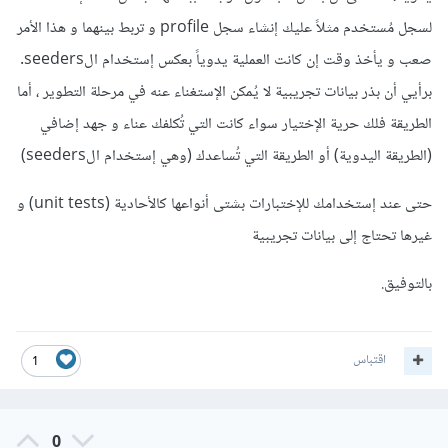
لسجل مُستخدم مثلاً عليك إنشاء سجل profile و تربط بينهما و هذا الأمر
صعب و يأخذ وقت إن كانت العملية يدوياً بعكس إستخدام الseeders.
برأيي أن بذر بيانات تجريبية لا يُمكن الإستغناء عنه في مرحلة التطوير ، أما
الطريقة فلك حرية الإختيار سواء كانت التي تُكلفك عناء و جهد إضافي
(الطريقة اليدوية) أو الطريقة التي تُساعدك (وهي إستخدام الseeders)
حتى عند إستخدامك للإختبارات بشتى أنواعها كالأحادية (unit tests) و
غيرها تحتاج إلى بيانات تجريبية
بالتوفيق.
اقتباس
1
0