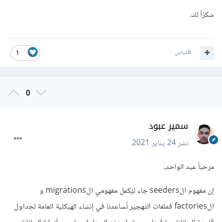
شكرًأ لك.
اقتباس
1
0
سمير عبود
نشر
24 يناير 2021
مرحباً عبد الواحد،
إن مفهوم الseeders جاء ليُكمل مفهومي الmigrations و
الfactories فملفات التهجير تُساعدنا في إنشاء الهيكلية العامة لجداول