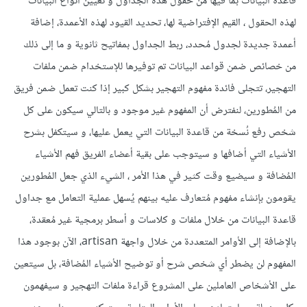
قاعدة البيانات بما فيها من حقول هذه الجداول و تعيين أنواع البيانات
لهذه الحقول ، القيم الإفتراضية لها، تحديد القيود لهذه الأعمدة، إضافة
أعمدة جديدة لجدول مُحدد، ربط الجداول بمفاتيح ثانوية و ما إلى ذلك
من خصائص ضمن قواعد البيانات تم توفيرها للإستخدام ضمن ملفات
التهجير، تتجلى فائدة مفهوم التهجير بشكل كبير إذا كنت تعمل ضمن فريق
من المُطورين، لنفترض أن المفهوم غير موجود و بالتالي سيكون على كل
شخص رفع نُسخة من قاعدة البيانات التي يعمل عليها، و سيتكفل بشرح
الأشياء التي أضافها و سيتوجب على بقية أعضاء الفريق فهم الأشياء
المُضافة و سيضيع وقت كثير في هذا الأمر ، الشيء الذي جعل المُطورين
يقومون بإنشاء مفهوم مُتعارف عليه بينهم يُسهل عملية التعامل مع جداول
قاعدة البيانات من خلال ملفات و كلاسات و أسطر برمجية غير مُعقدة،
بالإضافة إلى الأوامر المتعددة من خلال واجهة artisan، الآن بوجود هذا
المفهوم لن يضطر أي شخص شرح أو توضيح الأشياء المُضافة، بل سيتعين
على الأشخاص العاملين على المشروع قراءة ملفات التهجير و سيفهمون