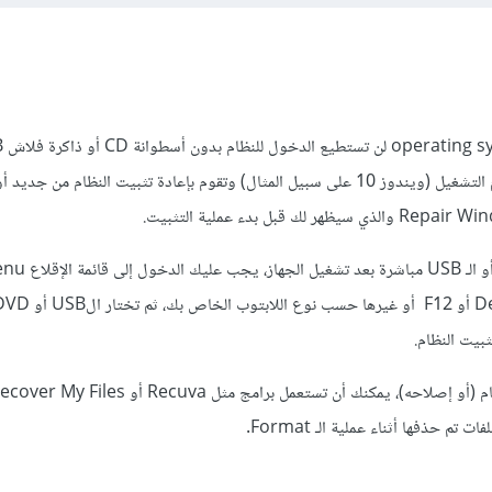
يكون على هذه نسخة من نظام التشغيل (ويندوز 10 على سبيل المثال) وتقوم بإعادة تثبيت النظام من ج
إن لم تعمل أسطوانة الويندوز أو
من خلال الضغط على F2 أو Del أو F12 أ
م حذفها أثناء عملية الـ Format.