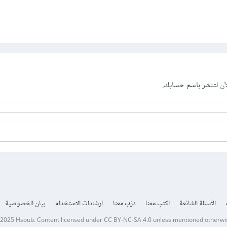
آن
لتنشر باسم حسابك.
الأسئلة الشائعة
اكتب معنا
درّب معنا
إرشادات الاستخدام
بيان الخصوصية
 2025
Hsoub
.
Content licensed under
CC BY-NC-SA 4.0
unless mentioned otherwi