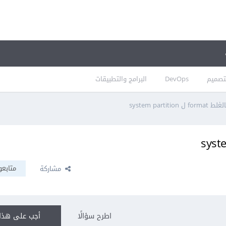
تصميم
DevOps
البرامج والتطبيقات
 system partition
متابعو
مشاركة
اطرح سؤالًا
أجب على هذا 