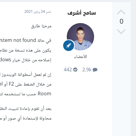
سامح أشرف
نشر
24 يناير 2021
0
مرحبًا طارق
الأعضاء
إصلاحه من خلال خيار Repair Windows والذي سيظهر لك قبل بدء عملية التثبيت.
442
2.9k
Room حسب ما تستخدمه لتثبيت النظام.
محاولة لإستعادة أي صور أو ملفات ت