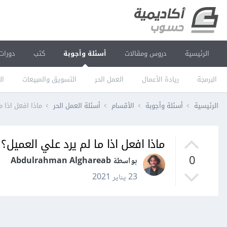
الرئيسية
دروس ومقالات
أسئلة وأجوبة
كتب
دورات
البرمجة
ريادة الأعمال
العمل الحر
التسويق والمبيعات
ال
الرئيسية
أسئلة وأجوبة
الأقسام
أسئلة العمل الحر
ماذا افعل اذا م
ماذا افعل اذا ما لم يرد علي العميل؟
0
بواسطة Abdulrahman Alghareab
23 يناير 2021