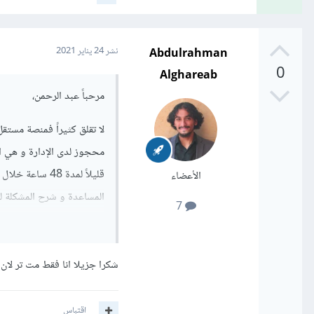
Abdulrahman
نشر
24 يناير 2021
0
Alghareab
مرحباً عبد الرحمن،
لا تقلق كثيراً فمنصة مست
محجوز لدى الإدارة و هي ال
قليلاً لمدة 8
الأعضاء
المساعدة و شرح المشكلة ل
7
يتواصل معك سيقومون بإستل
بخصوص هذا الأمر إن قمت 
بعض الوقت لذلك عليك بالصب
شكرا جزيلا انا فقط مت تر لان
بالتوفيق.
اقتباس