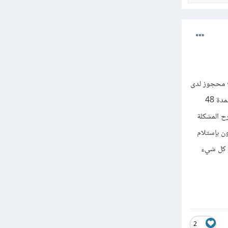
ع محجوز لدى
الإدارة و هي الفاصل بينكما، وارد الحدوث ان يغيب أحد الطرفين لسبب ما، بإمكانك في هذا الحال الصبر قليلاً لمدة 48
ح المشكلة
ن بإستلام
ز كل شيء
2