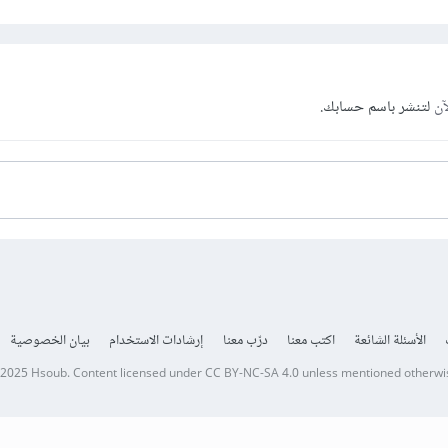
آن
لتنشر باسم حسابك.
الأسئلة الشائعة
اكتب معنا
درّب معنا
إرشادات الاستخدام
بيان الخصوصية
 2025
Hsoub
.
Content licensed under
CC BY-NC-SA 4.0
unless mentioned otherwi