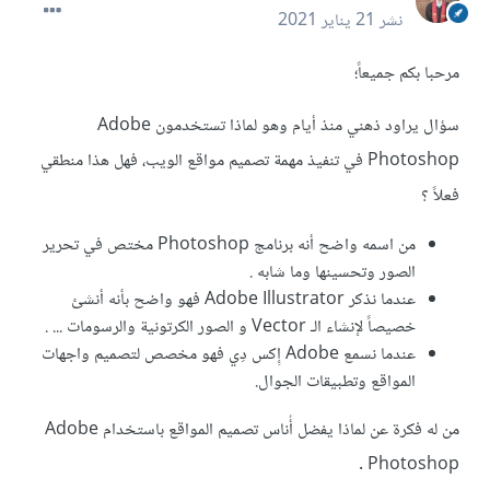
نشر
21 يناير 2021
مرحبا بكم جميعاً؛
سؤال يراود ذهني منذ أيام وهو لماذا تستخدمون Adobe
Photoshop في تنفيذ مهمة تصميم مواقع الويب، فهل هذا منطقي
فعلاً ؟
من اسمه واضح أنه برنامج Photoshop مختص في تحرير
الصور وتحسينها وما شابه .
عندما نذكر Adobe Illustrator فهو واضح بأنه أنشئ
خصيصاً لإنشاء الـ Vector و الصور الكرتونية والرسومات ... .
عندما نسمع Adobe إِكس دِي فهو مخصص لتصميم واجهات
المواقع وتطبيقات الجوال.
من له فكرة عن لماذا يفضل أُناس تصميم المواقع باستخدام Adobe
Photoshop .