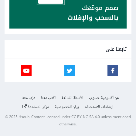
تابعنا على
عن أكاديمية حسوب
الأسئلة الشائعة
اكتب معنا
درّب معنا
إرشادات الاستخدام
بيان الخصوصية
مركز المساعدة
© 2025
Hsoub
.
Content licensed under
CC BY-NC-SA 4.0
unless mentioned
otherwise.