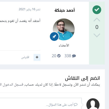
أحمد حبنكة
نشر
16 يناير 2021
أعتقد أنه يقصد أن تقوم بتحميل المشروع من bitbucket وتشغله 
0
الأعضاء
20
338
اقتباس
انضم إلى النقاش
يمكنك أن تنشر الآن وتسجل لاحقًا. إذا كان لديك حساب،
فسجل الدخول ال
أجب على هذا السؤال...