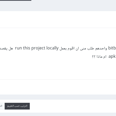
السلام عليكم .. هناك مشورع على bitbucket واحدهم طلب منى ان اق
الترتيب حسب التقييم
ال