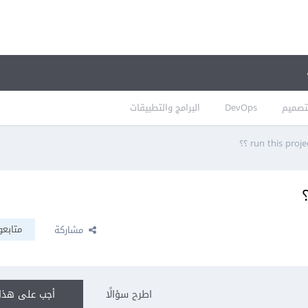
تصميم
DevOps
البرامج والتطبيقات
متابعو
مشاركة
اطرح سؤالًا
أجب على هذا 