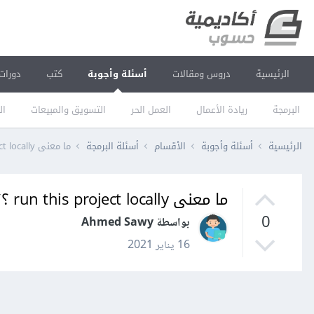
الرئيسية
دروس ومقالات
أسئلة وأجوبة
كتب
دورات
البرمجة
ريادة الأعمال
العمل الحر
التسويق والمبيعات
ال
الرئيسية
أسئلة وأجوبة
الأقسام
أسئلة البرمجة
ما معنى run this project locally ؟؟
ما معنى run this project locally ؟؟
0
بواسطة Ahmed Sawy
16 يناير 2021