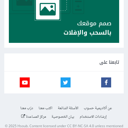
تابعنا على
عن أكاديمية حسوب
الأسئلة الشائعة
اكتب معنا
درّب معنا
إرشادات الاستخدام
بيان الخصوصية
مركز المساعدة
© 2025
Hsoub
.
Content licensed under
CC BY-NC-SA 4.0
unless mentioned