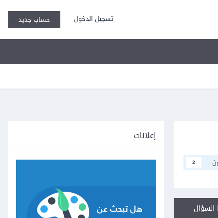
تسجيل الدخول
حساب جديد
إعلانات
ن
2
السؤال