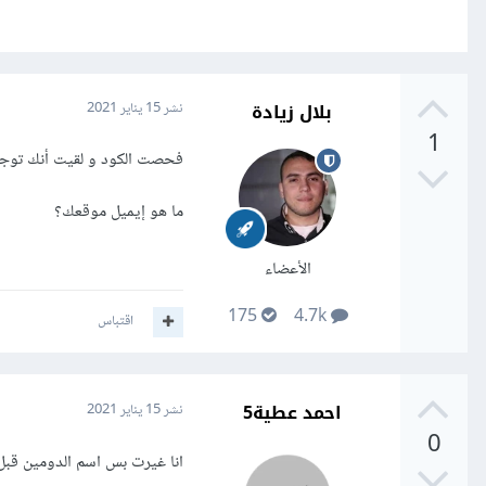
بلال زيادة
نشر
15 يناير 2021
1
فحصت الكود و لقيت أنك توجه الرسالة على
ما هو إيميل موقعك؟
الأعضاء
175
4.7k
اقتباس
احمد عطية5
نشر
15 يناير 2021
0
انا غيرت بس اسم الدومين قبل