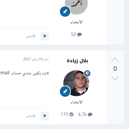
الأعضاء
50
اقتباس
بلال زيادة
نشر
16 يناير 2021
0
لازم يكون عندي حساب mail وتربطه بالموقع كاملا ممكن ترفق الكود كيف انتا عملت الكود.
الأعضاء
175
4.7k
اقتباس