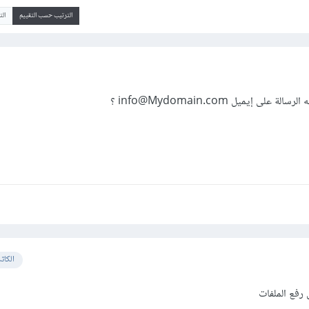
الترتيب حسب التقييم
ال
 إيميل info@Mydomain.com ؟
الكات
 رفع الملفات