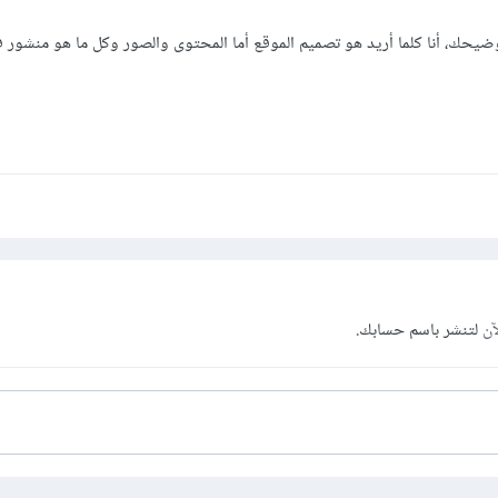
ن نصوص وصور وفيديوهات وغيرها من المحتويات القابلة للعرض على الموقع و
وضيحك، أنا كلما أريد هو تصميم الموقع أما المحتوى والصور وكل ما هو منشور ف
ية حيث يمنع تداول ما هو موجود بدون إذن الناشر أو صاحب المقالة أو المصور
 يجب أن تتأكد من الصور التي ستقوم بنشرها وإن كانت تملك حقوق نشر أم لا 
رات التي تمتلك حقوق ملكية للتصميم مثل علامة التفاحة لشركة أبل.
آن
لتنشر باسم حسابك.