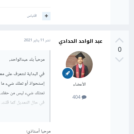
اقتباس
عبد الواحد الحدادي
نشر
11 يناير 2021
0
مرحباً بك عبدالواحد,
في البداية لنتعرف على معن
إستحواذ أو تملك شيء ما ف
الأعضاء
تمتلك شيء ليس من حقك. وفي
404
في حال التعديل كما قلت. غي
للحقوق. لكن يجب التأكد م
لكن قد تجد.
وحقوق الملكية غالباً تكو
مرحبا أستاذي؛