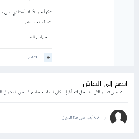
حاوية للمحتوى الموجود م
شكراً جزيلاً لك أستاذي على ت
يسمى بحقوق الملكية الفكر
يتم استخدامه .
بالصورة وهكذا. وهذا يعني
الشعارات فيوجد بعض الشعا
| تحياتي لك .
اقتباس
انضم إلى النقاش
يمكنك أن تنشر الآن وتسجل لاحقًا. إذا كان لديك حساب،
فسجل الدخول ال
أجب على هذا السؤال...