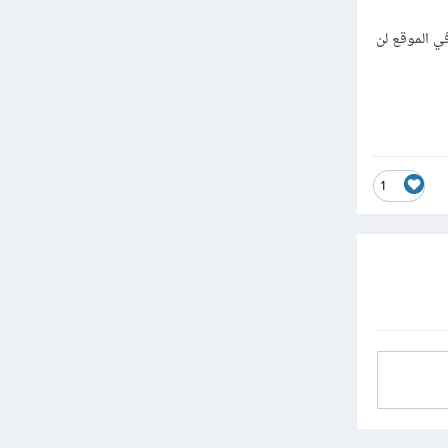
هذا ما
ي الموقع لن
 الخاص
وكضلك
1