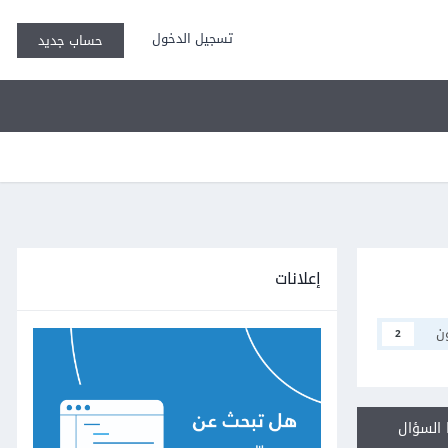
تسجيل الدخول
حساب جديد
إعلانات
ن
2
السؤال