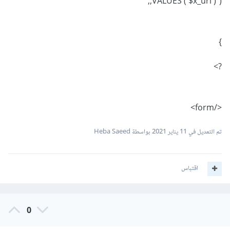
VALUES ('$x_url')");;
}
?>
</form>
تم التعديل في
11 يناير 2021
بواسطة Heba Saeed
اقتباس
0