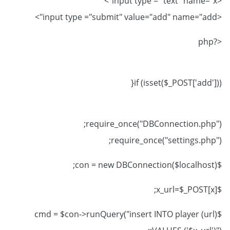
<input type = "text" name="x">
<input type ="submit" value="add" name="add">
<?php
if (isset($_POST['add'])){
require_once("DBConnection.php");
require_once("settings.php");
$con = new DBConnection($localhost);
$x_url=$_POST[x];
$cmd = $con->runQuery("insert INTO player (url)