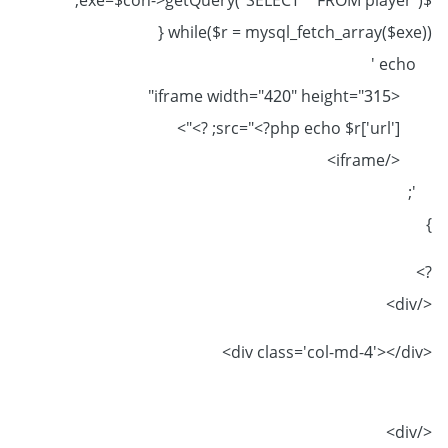
$exe=$con->getQuery("SELECT * FROM player");
while($r = mysql_fetch_array($exe)) {
echo '
<iframe width="420" height="315"
src="<?php echo $r['url']; ?>">
</iframe>
';
}
?>
</div>
<div class='col-md-4'></div>
</div>