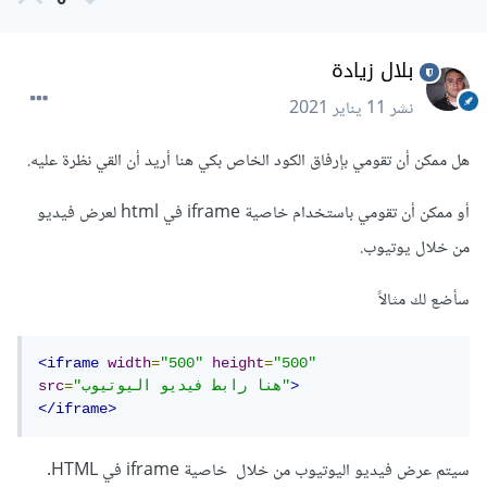
0
بلال زيادة
نشر
11 يناير 2021
هل ممكن أن تقومي بإرفاق الكود الخاص بكي هنا أريد أن القي نظرة عليه.
أو ممكن أن تقومي باستخدام خاصية iframe في html لعرض فيديو
من خلال يوتيوب.
سأضع لك مثالاً
<iframe
width
=
"500"
height
=
"500"
>
"هنا رابط فيديو اليوتيوب"
=
src
</iframe>
سيتم عرض فيديو اليوتيوب من خلال خاصية iframe في HTML.