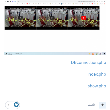
DBConnection.php
index.php
show.php
اقتباس
1