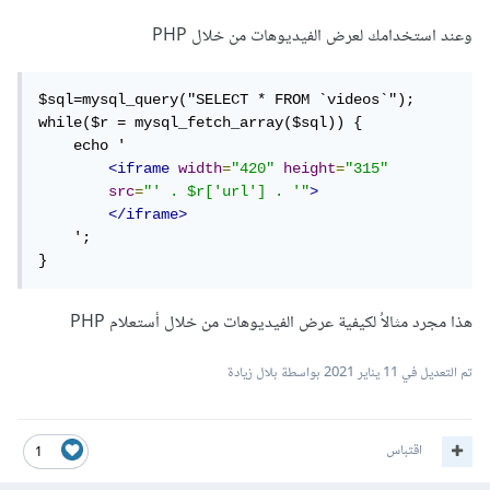
وعند استخدامك لعرض الفيديوهات من خلال PHP
$sql=mysql_query("SELECT * FROM `videos`");

while($r = mysql_fetch_array($sql)) {

    echo '

<iframe
width
=
"420"
height
=
"315"
src
=
"' . $r['url'] . '"
>
</iframe>
    ';

هذا مجرد مثالاُ لكيفية عرض الفيديوهات من خلال أستعلام PHP
تم التعديل في
11 يناير 2021
بواسطة بلال زيادة
اقتباس
1