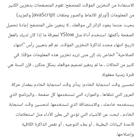
الاستفادة من التخزين المؤقت للمتصفح: تقوم المتصفحات بتخزين الكثير
من المعلومات (أوراق الأنماط والصور وملفات JavaScript والمزيد)
بحيث عندما يعود الزائر إلى موقعك ، لا يتعين على المتصفح إعادة تحميل
الصفحة بأكملها. استخدم أداة مثل YSlow لمعرفة ما إذا كان لديك بالفعل
تاريخ انتهاء محدد لذاكرة التخزين المؤقت. ثم قم بتعيين رأس "انتهاء
الصلاحية" الخاص بك إلى متى تريد تخزين هذه المعلومات مؤقتًا. في
كثير من الحالات ، ما لم يتغير تصميم موقعك بشكل متكرر ، فإن السنة هي
فترة زمنية معقولة.
تحسين وقت استجابة الخادم: يتأثر وقت استجابة الخادم بمقدار حركة
المرور التي تتلقاها ، والموارد التي تستخدمها كل صفحة ، والبرنامج الذي
يستخدمه خادمك ، والاستضافة الذي تستخدمها. لتحسين وقت استجابة
الخادم ، ابحث عن الأشياء التي تؤدي الى بطئ الأداء مثل استعلامات
قاعدة البيانات البطيئة ، أو بطء التوجيه ، أو نقص الذاكرة الكافية
وإصلاحها.