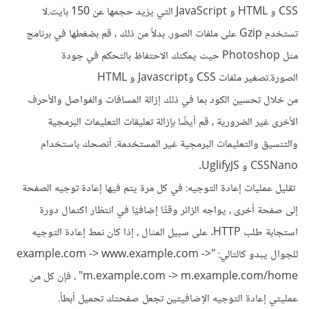
CSS و HTML و JavaScript التي يزيد حجمها عن 150 بايت.لا
تستخدم Gzip على ملفات الصور. بدلاً من ذلك ، قم بضغطها في برنامج
مثل Photoshop حيث يمكنك الاحتفاظ بالتحكم في جودة
الصورة.تصغير ملفات CSS وJavascript و HTML
من خلال تحسين الكود بما في ذلك إزالة المسافات والفواصل والأحرف
الأخرى غير الضرورية ، قم أيضًا بإزالة تعليقات التعليمات البرمجية
والتنسيق والتعليمات البرمجية غير المستخدمة. أنصحك باستخدام
CSSNano و UglifyJS.
تقليل عمليات إعادة التوجيه: في كل مرة يتم فيها إعادة توجيه الصفحة
إلى صفحة أخرى ، يواجه الزائر وقتًا إضافيًا في انتظار اكتمال دورة
استجابة طلب HTTP. على سبيل المثال ، إذا كان نمط إعادة التوجيه
للجوال يبدو كالتالي: "example.com -> www.example.com ->
m.example.com -> m.example.com/home" ، فإن كل من
عمليتي إعادة التوجيه الإضافيتين تجعل صفحتك تحميل أبطأ.