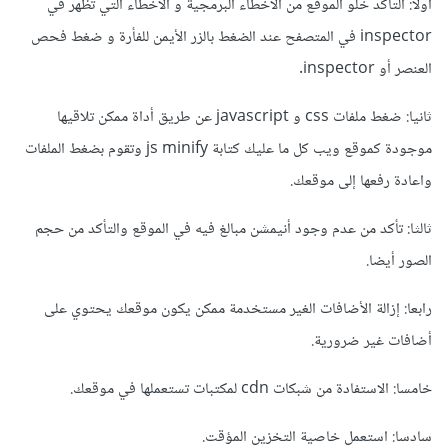
أولا: التأكد خلو الموقع من الأخطاء البرمجية و الأخطاء التي تظهر في
inspector في المتصفح عند الضغط بالزر الأيمن للفأرة و ضغط فحص
العنصر أو inspector.
ثانيا: ضغط ملفات css و javascript عن طريق أداة ممكن تلاقيها
موجودة كموقع ويب كل ما عليك كتابة js minify وتقوم بضغط الملفات
واعادة رفعها إلى موقعك.
ثالثا: تأكد من عدم وجود أنيمشن مبالغ فيه في الموقع والتأكد من حجم
الصور أيضا.
رابعا: إزالة الأضافات الغير مستخدمة ممكن يكون موقعك يحتوي على
أضافات غير ضرورية.
خامسا: الاستفادة من شبكات cdn لمكتبات تستعملها في موقعك.
سادسا: استعمل خاصية التخزين المؤقت.