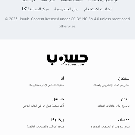
عن أكاديمية حسوب
الأسئلة الشائعة
اكتب معنا
درّب معنا
إرشادات الاستخدام
بيان الخصوصية
مركز المساعدة
© 2025
Hsoub
.
Content licensed under
CC BY-NC-SA 4.0
unless mentioned
otherwise.