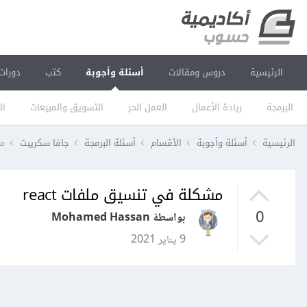
الرئيسية
دروس ومقالات
أسئلة وأجوبة
كتب
دورات
البرمجة
ريادة الأعمال
العمل الحر
التسويق والمبيعات
ال
الرئيسية
أسئلة وأجوبة
الأقسام
أسئلة البرمجة
جافا سكريبت
مش
مشكلة في تنسيق ملفات react
0
بواسطة Mohamed Hassan
9 يناير 2021