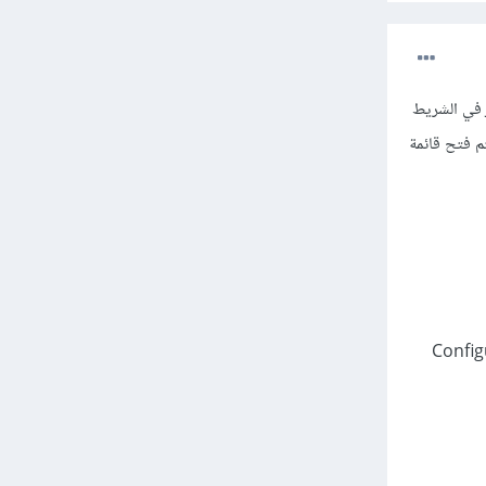
واجهت نفس المشكلة سابقًا و الحل كان في تغيير ال file format من JavaScript إلى JavaScript React في الشريط
موجودة في الأسفل و سيتم فتح قائمة
على كلمة JavaScript الموجودة في الأسفل إذا قمت بالضغط على 'Configure