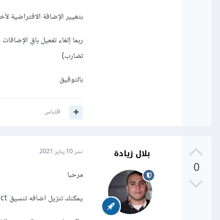
بتغيير الإضافة الافتراضية لأخرى خاصة ب React (لأن كل إطار عمل له طريقة
ربما إلغاء تفعيل باقِ الإضافا
تضارب)
بالتوفيق
اقتباس
بلال زيادة
نشر
10 يناير 2021
0
مرحبا
يمكنك تنزيل اضافه تنسيق recact هناك عدة اضافات توجد في marketplace