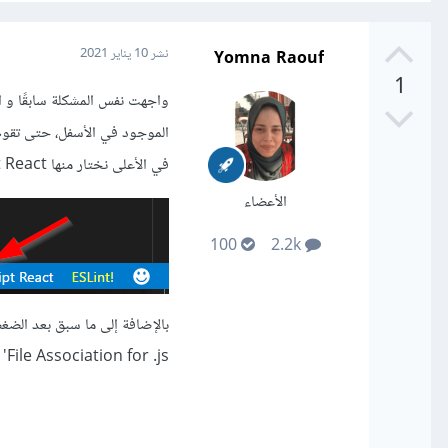
Yomna Raouf
نشر
10 يناير 2021
1
في الأعلى نختار منها JavaScript React
الأعضاء
100
2.2k
File Association for .js' يمكنك أن تقوم بضبط جميع ملفات ال js. إلى Javascript React