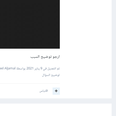
ارجو توضيح السبب
تم التعديل في
9 يناير 2021
بواسطة Wael Aljamal
توضيح السؤال
اقتباس