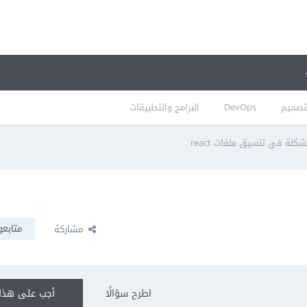
تصميم
DevOps
البرامج والتطبيقات
كلة في تنسيق ملفات react
متابعو
مشاركة
اطرح سؤالًا
أجب على هذا 