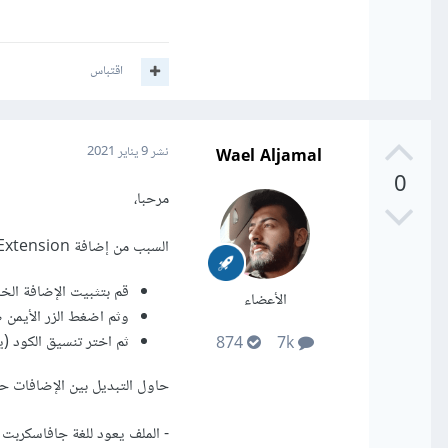
اقتباس
Wael Aljamal
نشر
9 يناير 2021
0
مرحبا،
السبب من إضافة Extension تقوم بعمل تنسيق للنص البرمجي.
قم بتثبيت الإضافة الخاصة ب React في حال لم
الأعضاء
وثم اضغط الزر الأيمن ض
ثم اختر تنسيق الكود (ي
874
7k
حاول التبديل بين الإضافات حت
- الملف يعود للغة جافاسكربت 