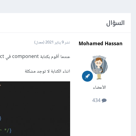
السؤال
Mohamed Hassan
نشر
9 يناير 2021
(معدل)
عندما أقوم بكتابة component في React
اثناء الكتابة لا توجد مشكلة
الأعضاء
434