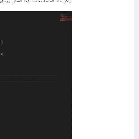
ولكن عند الحفظ تُحفظ بهذا الشكل ويظهر 