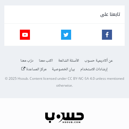
تابعنا على
عن أكاديمية حسوب
الأسئلة الشائعة
اكتب معنا
درّب معنا
إرشادات الاستخدام
بيان الخصوصية
مركز المساعدة
© 2025
Hsoub
.
Content licensed under
CC BY-NC-SA 4.0
unless mentioned
otherwise.