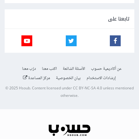
تابعنا على
عن أكاديمية حسوب
الأسئلة الشائعة
اكتب معنا
درّب معنا
إرشادات الاستخدام
بيان الخصوصية
مركز المساعدة
© 2025
Hsoub
.
Content licensed under
CC BY-NC-SA 4.0
unless mentioned
otherwise.