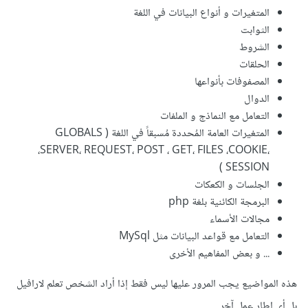
المتغيرات و أنواع البيانات في اللغة
الثوابت
الشروط
الحلقات
المصفوفات بأنواعها
الدوال
التعامل مع النماذج و الملفات
المتغيرات العامة المُحددة مُسبقاً في اللغة ( GLOBALS
،SERVER، REQUEST، POST ، GET، FILES ،COOKIE،
SESSION )
الجلسات و الكعكات
البرمجة الكائنية بلغة php
مجالات الأسماء
التعامل مع قواعد البيانات مثل MySql
... و بعض المفاهيم الأخرى
هذه المواضيع يجب المرور عليها ليس فقط إذا أراد الشخص تعلم لارافيل
بل أي إطار عمل آخر .