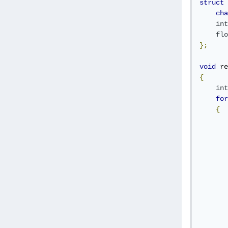
struct
 
cha
int
flo
};
void
 re
{
int
for
{
       
       
       
       
       
       
       
       