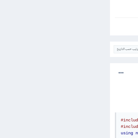
ترتيب حسب التاريخ
#includ
#includ
using
n