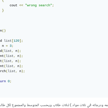
{
     cout 
<<
"wrong search"
;
}
n
()
d 
list
[
120
];
 n 
=
3
;
d
(
list
,
 n
);
nt
(
list
,
 n
);
t
(
list
,
 n
);
nt
(
list
,
 n
);
rch
(
list
,
 n
);
urn
0
;
قمه ودرجاته في ثلاث مواد ) لثلاث طلاب ويحسب المتوسط والمجموع لكل طال