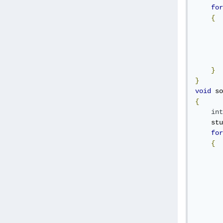
for
{
       
       
       
}
}
void
 so
{
int
    stu
for
{
       
       
       