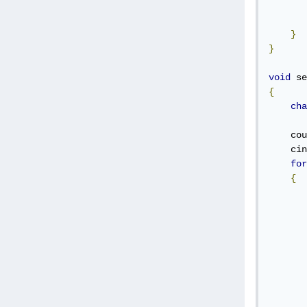
}
}
void
 se
{
cha
    cou
    cin
for
{
       
       
       