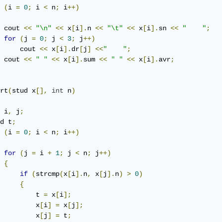
(
i 
=
0
;
 i 
<
 n
;
 i
++)
 cout 
<<
"\n"
<<
 x
[
i
].
n 
<<
"\t"
<<
 x
[
i
].
sn 
<<
"    "
;
for
(
j 
=
0
;
 j 
<
3
;
 j
++)
     cout 
<<
 x
[
i
].
dr
[
j
]
<<
"    "
;
 cout 
<<
" "
<<
 x
[
i
].
sum 
<<
" "
<<
 x
[
i
].
avr
;
rt
(
stud x
[],
int
 n
)
 i
,
 j
;
d t
;
(
i 
=
0
;
 i 
<
 n
;
 i
++)
for
(
j 
=
 i 
+
1
;
 j 
<
 n
;
 j
++)
{
if
(
strcmp
(
x
[
i
].
n
,
 x
[
j
].
n
)
>
0
)
{
         t 
=
 x
[
i
];
         x
[
i
]
=
 x
[
j
];
         x
[
j
]
=
 t
;