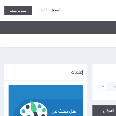
تسجيل الدخول
حساب جديد
إعلانات
ن
0
السؤال