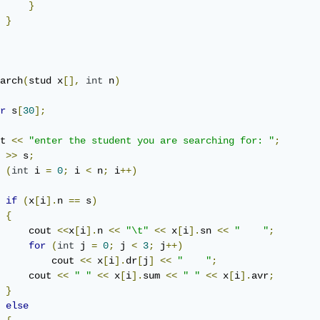
}
}
arch
(
stud x
[],
int
 n
)
r
 s
[
30
];
t 
<<
"enter the student you are searching for: "
;
 
>>
 s
;
(
int
 i 
=
0
;
 i 
<
 n
;
 i
++)
if
(
x
[
i
].
n 
==
 s
)
{
     cout 
<<
x
[
i
].
n 
<<
"\t"
<<
 x
[
i
].
sn 
<<
"    "
;
for
(
int
 j 
=
0
;
 j 
<
3
;
 j
++)
         cout 
<<
 x
[
i
].
dr
[
j
]
<<
"    "
;
     cout 
<<
" "
<<
 x
[
i
].
sum 
<<
" "
<<
 x
[
i
].
avr
;
}
else