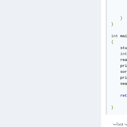
       
}
}
int
 mai
{
    stu
int
    rea
    pri
    sor
    pri
    sea
ret
}
ب ويرتب