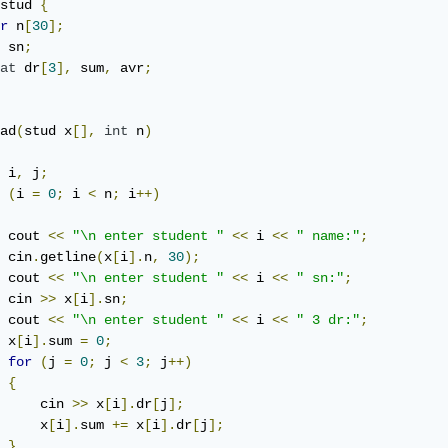
stud 
{
r
 n
[
30
];
 sn
;
at
 dr
[
3
],
 sum
,
 avr
;
ad
(
stud x
[],
int
 n
)
 i
,
 j
;
(
i 
=
0
;
 i 
<
 n
;
 i
++)
 cout 
<<
"\n enter student "
<<
 i 
<<
" name:"
;
 cin
.
getline
(
x
[
i
].
n
,
30
);
 cout 
<<
"\n enter student "
<<
 i 
<<
" sn:"
;
 cin 
>>
 x
[
i
].
sn
;
 cout 
<<
"\n enter student "
<<
 i 
<<
" 3 dr:"
;
 x
[
i
].
sum 
=
0
;
for
(
j 
=
0
;
 j 
<
3
;
 j
++)
{
     cin 
>>
 x
[
i
].
dr
[
j
];
     x
[
i
].
sum 
+=
 x
[
i
].
dr
[
j
];
}