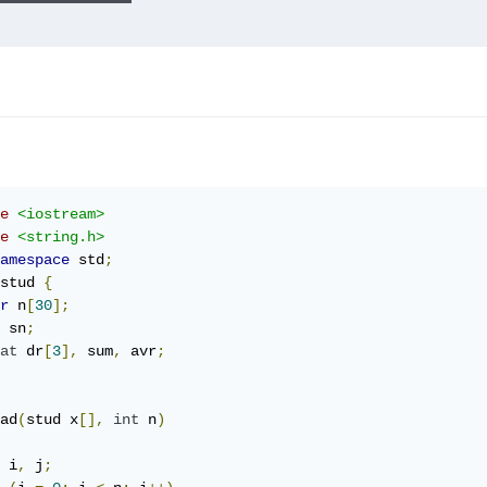
e
<iostream>
e
<string.h>
amespace
 std
;
stud 
{
r
 n
[
30
];
 sn
;
at
 dr
[
3
],
 sum
,
 avr
;
ad
(
stud x
[],
int
 n
)
 i
,
 j
;