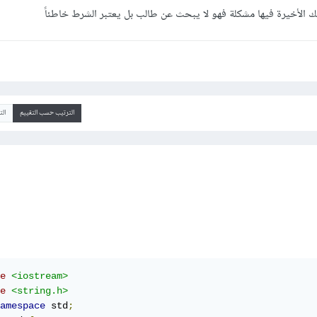
 الأخيرة فيها مشكلة فهو لا يبحث عن طالب بل يعتبر الشرط خاطئاً
الترتيب حسب التقييم
ال
e
<iostream>
e
<string.h>
amespace
 std
;