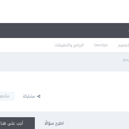
تصميم
DevOps
البرامج والتطبيقات
str
متابعو
مشاركة
اطرح سؤالًا
أجب على هذا 