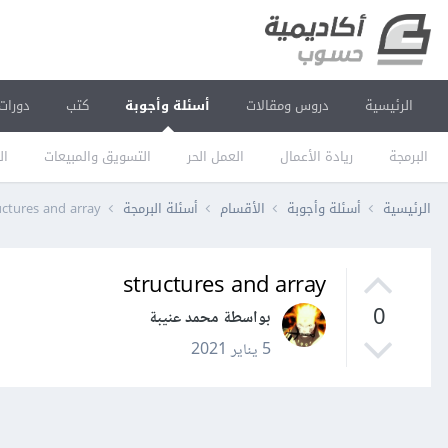
الرئيسية
دروس ومقالات
أسئلة وأجوبة
كتب
دورات
البرمجة
ريادة الأعمال
العمل الحر
التسويق والمبيعات
ال
الرئيسية
أسئلة وأجوبة
الأقسام
أسئلة البرمجة
uctures and array
structures and array
0
بواسطة محمد عنيبة
5 يناير 2021