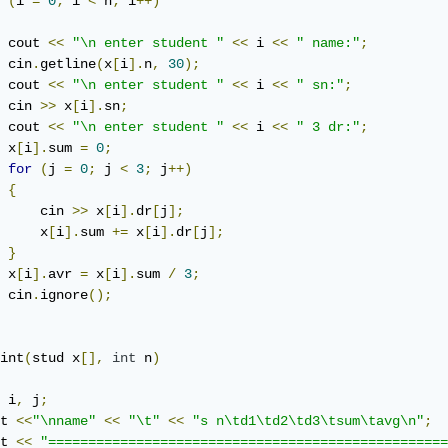
(
i 
=
0
;
 i 
<
 n
;
 i
++)
 cout 
<<
"\n enter student "
<<
 i 
<<
" name:"
;
 cin
.
getline
(
x
[
i
].
n
,
30
);
 cout 
<<
"\n enter student "
<<
 i 
<<
" sn:"
;
 cin 
>>
 x
[
i
].
sn
;
 cout 
<<
"\n enter student "
<<
 i 
<<
" 3 dr:"
;
 x
[
i
].
sum 
=
0
;
for
(
j 
=
0
;
 j 
<
3
;
 j
++)
{
     cin 
>>
 x
[
i
].
dr
[
j
];
     x
[
i
].
sum 
+=
 x
[
i
].
dr
[
j
];
}
 x
[
i
].
avr 
=
 x
[
i
].
sum 
/
3
;
 cin
.
ignore
();
int
(
stud x
[],
int
 n
)
 i
,
 j
;
t 
<<
"\nname"
<<
"\t"
<<
"s n\td1\td2\td3\tsum\tavg\n"
;
t 
<<
"==================================================