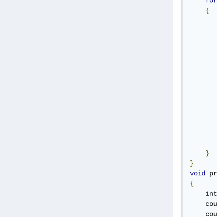
for
{
       
       
       
       
       
       
       
       
       
       
}
}
void
 pr
{
int
    cou
    cou