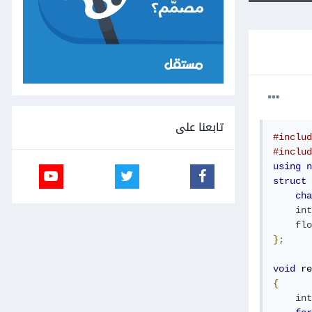
تابعنا على
#includ
#includ
using
n
struct
 
cha
int
flo
};
void
 re
{
int