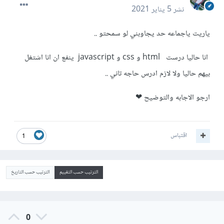
نشر
5 يناير 2021
ياريت ياجماعه حد يجاوبني لو سمحتو ..
انا حاليا درست html و css و javascript ينفع ان انا اشتغل
بيهم حاليا ولا لازم ادرس حاجه تاني ..
ارجو الاجابه والتوضيح ❤
اقتباس
1
الترتيب حسب التقييم
الترتيب حسب التاريخ
0