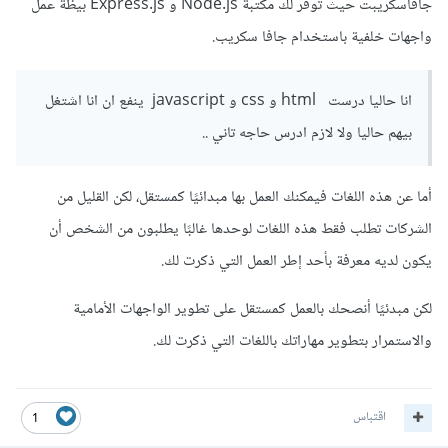
جافاسكريبت حيث توفر لك مكتبة Node.js و Express.js بيظة عمل
واجهات خلفية باستخدام جافا سكريب.
انا حاليا درست html و css و javascript ينفع ان انا اشتغل
بيهم حاليا ولا لازم ادرس حاجه تاني ..
أما عن هذه اللغات فيمكنك العمل بها مبدائيًا كمستقل، لكن القليل من
الشركات تطلب فقط هذه اللغات لوحدها غالبًا يطلبون من الشخص أن
يكون لديه معرفة بأحد إطر العمل التي ذكرت لك.
لكن مبدئيًا أنصحك بالعمل كمستقل على تطوير الواجهات الأمامية
والاستمرار بتطوير مهاراتك باللغات التي ذكرت لك.
اقتباس
1