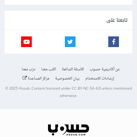
تابعنا على
عن أكاديمية حسوب
الأسئلة الشائعة
اكتب معنا
درّب معنا
إرشادات الاستخدام
بيان الخصوصية
مركز المساعدة
© 2025
Hsoub
.
Content licensed under
CC BY-NC-SA 4.0
unless mentioned
otherwise.