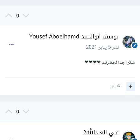
0
يوسف ابوالحمد Yousef Aboelhamd
نشر
5 يناير 2021
شكرا جدا لحضرتك ❤❤❤❤
اقتباس
0
علي العبدالله2