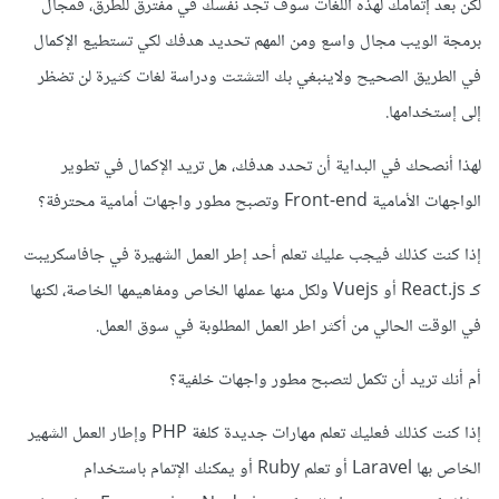
لكن بعد إتمامك لهذه اللغات سوف تجد نفسك في مفترق للطرق، فمجال
برمجة الويب مجال واسع ومن المهم تحديد هدفك لكي تستطيع الإكمال
في الطريق الصحيح ولاينبغي بك التشتت ودراسة لغات كثيرة لن تضظر
إلى إستخدامها.
لهذا أنصحك في البداية أن تحدد هدفك، هل تريد الإكمال في تطوير
الواجهات الأمامية Front-end وتصبح مطور واجهات أمامية محترفة؟
إذا كنت كذلك فيجب عليك تعلم أحد إطر العمل الشهيرة في جافاسكريبت
كـ React.js أو Vuejs ولكل منها عملها الخاص ومفاهيمها الخاصة، لكنها
في الوقت الحالي من أكثر اطر العمل المطلوبة في سوق العمل.
أم أنك تريد أن تكمل لتصبح مطور واجهات خلفية؟
إذا كنت كذلك فعليك تعلم مهارات جديدة كلغة PHP وإطار العمل الشهير
الخاص بها Laravel أو تعلم Ruby أو يمكنك الإتمام باستخدام