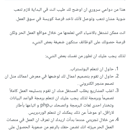
هذا من دواعي سروري ان اوضح لك طيب انت في البداية لازم تتعب
شوية عشان تتعب وتوصل لأنك تاخد فرصة كويسة في سوق العمل.
انت ممكن تشتغل بالاشياء التي تعلمتها من خلال مواقع العمل الحر ولكن
فرصة حصولك على الوظائف ستكون ضعيفة بعض الشيء
لذلك يجب عليك ان تطور من نفسك بعض الشيء:
حاول ان تتعلم البوتستراب.
حاول ان تقوم بتصميم اعمال لك لوضعها في معرض اعمالك مثل ان
تصمم متجر الكتروني .
اغلب المشاريع يطلب المستقل منك ان تقوم بتسليمه العمل كاملاً
تصميماً وبرمجة لذلك يجب عليك ان تتعلم برمجة قواعد البيانات
وتختار احدى لغات البرمجة وانصحك بphp و اتباعها بأطار
لارافل, او عوضاً عن ذلك يمكنك ان تتعلم الوردبريس.
من خلال تجربتي عندما بدأت اريدك ان تعرف ان العمل في منصات
العمل الحر ميزته انك تضمن حقك بالرغم من صعوبة الحصول على