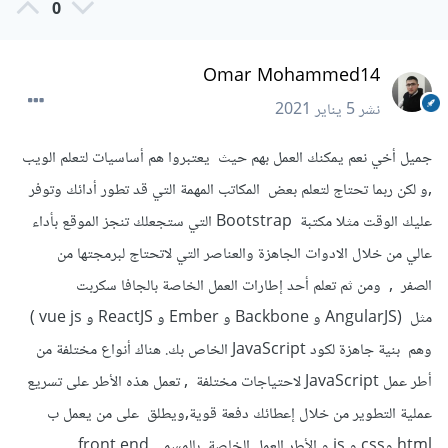
0
Omar Mohammed14
نشر
5 يناير 2021
جميل أخي نعم يمكنك العمل بهم حيث يعتبروا هم أساسيات لتعلم الويب
,و لكن ربما تحتاج لتعلم بعض المكاتب المهمة التي قد تطور أدائك وتوفر
عليك الوقت مثلا مكتبة Bootstrap التي ستجعلك تنجز الموقع بأداء
عالي من خلال الادوات الجاهزة والعناصر التي لاتحتاج لبرمجتها من
الصفر , ومن ثم تعلم أحد إطارات العمل الخاصة بالجافا سكربت
مثل (AngularJS و Backbone و Ember و ReactJS و vue js )
وهم بنية جاهزة لكود JavaScript الخاص بك. هناك أنواع مختلفة من
أطر عمل JavaScript لاحتياجات مختلفة , تعمل هذه الأطر على تسريع
عملية التطوير من خلال إعطائك دفعة قوية,ويطلق على من يعمل ب
html وcss و js و الأطر العمل الخاصة بالمسمى front end