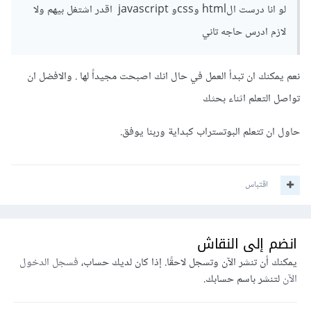
لو انا درست الhtml وcssو javascript اقدر اشتغل بيهم ولا
لازم ادرس حاجه تاني
نعم يمكنك ان تبدأ العمل في حال انك اصبحت مجيداً لها . والافضل ان
تواصل التعلم اثناء بحثك
حاول ان تتعلم البوتستراب كبداية وربنا يوفق.
اقتباس
انضم إلى النقاش
يمكنك أن تنشر الآن وتسجل لاحقًا. إذا كان لديك حساب،
فسجل الدخول
الآن
لتنشر باسم حسابك.