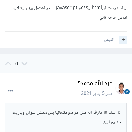
لو انا درست الhtml وcssو javascript اقدر اشتغل بيهم ولا لازم
ادرس حاجه تاني
اقتباس
0
عبد الله محمد5
نشر
5 يناير 2021
انا اسف انا عارف انه مش موضوعكحاليا بس معلش سؤال وياريت
حد يجاوبني ...