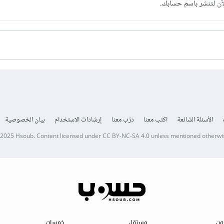
آن
لتنشر باسم حسابك.
الأسئلة الشائعة
اكتب معنا
درّب معنا
إرشادات الاستخدام
بيان الخصوصية
 2025
Hsoub
.
Content licensed under
CC BY-NC-SA 4.0
unless mentioned otherwi