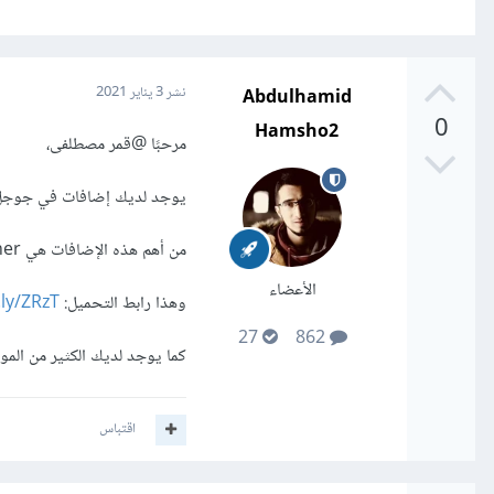
Abdulhamid
نشر
3 يناير 2021
0
Hamsho2
مرحبًا
@قمر مصطلفى
،
يوجد لديك إضافات في جوجل ك
من أهم هذه الإضافات هي UrlShortener.
الأعضاء
وهذا رابط التحميل:
.ly/ZRzT
27
862
كما يوجد لديك الكثير من المو
اقتباس