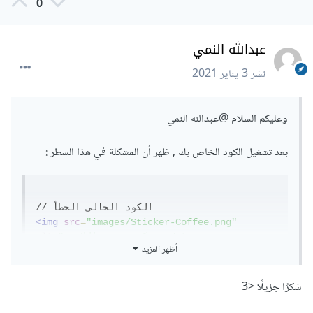
0
عبدالله النمي
نشر
3 يناير 2021
وعليكم السلام
@عبدالله النمي
بعد تشغيل الكود الخاص بك , ظهر أن المشكلة في هذا السطر :
<img
src
=
"images/Sticker-Coffee.png"
"ستيكر مشروب اللاتيه data-
=
alt
أظهر المزيد
target="
#
carousel-featured
" data-slide-
to="
1
">
شكرًا جزيلًا <3