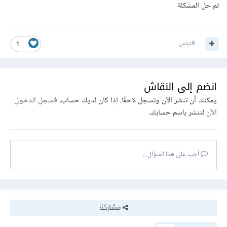
تم حل المشكلة
<img
src
=
"images/Sticker-Coffee.png"
data-
"ستيكر مشروب اللاتيه"
=
alt
target
=
"#carousel-featured"
data-slide-
to
=
"1"
>
اقتباس
1
فالخطأ أنك نسيت علامةالتنصيص " بعد خاصية ال alt
انضم إلى النقاش
تحياتي .
يمكنك أن تنشر الآن وتسجل لاحقًا. إذا كان لديك حساب،
فسجل الدخول
الآن
لتنشر باسم حسابك.
أجب على هذا السؤال...
مشاركة