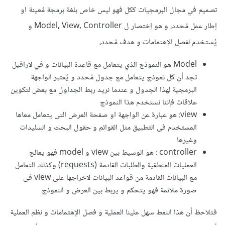
تصميم في مجال البرمجيات ككل فهو ليس خاص بلغة برمجة مُعينة او
إطار عمل مُحدد، و هو إختصار ل Model, View, Controller و
يُستخدم لفصل الإهتمامات و هدف مُحدد،
Model هو النموذج الذي يتعامل مع قاعدة البيانات و في لارافيل
تجد أن كل نموذج يتعامل مع جدول مُحدد و يُعتبر الواجهة
البرمجية لهذا الجدول و عندما نريد ربط الجداول مع بعض لتكوين
علاقات فإننا نستخدم هذا النموذج
view: هو عبارة عن الواجهة او صفحة العرض التى يتعامل معاها
المستخدم فى التطبيق مثل القوائم و حقول البحث و السليدات
وغيرها
controller : هو الوسيط بين view و model فهو يعالج
العمليات المنطقية والطلبات القادمة (requests) وكذلك التعامل
مع البيانات القادمة من قواعد البيانات لاخراجها على view فى
صورة ملائمة فهو يتحكم و يربط بين العرض و النموذج
فتلاحظ أن هذا النمط سهل علينا العملية و فصل الإهتمامات و نظم العملية