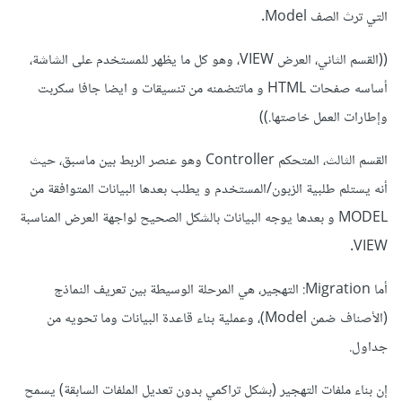
التي ترث الصف Model.
((القسم الثاني، العرض VIEW، وهو كل ما يظهر للمستخدم على الشاشة،
أساسه صفحات HTML و ماتتضمنه من تنسيقات و ايضا جافا سكربت
وإطارات العمل خاصتها.))
القسم الثالث، المتحكم Controller وهو عنصر الربط بين ماسبق، حيث
أنه يستلم طلبية الزبون/المستخدم و يطلب بعدها البيانات المتوافقة من
MODEL و بعدها يوجه البيانات بالشكل الصحيح لواجهة العرض المناسبة
VIEW.
أما Migration: التهجير، هي المرحلة الوسيطة بين تعريف النماذج
(الأصناف ضمن Model)، وعملية بناء قاعدة البيانات وما تحويه من
جداول.
إن بناء ملفات التهجير (بشكل تراكمي بدون تعديل الملفات السابقة) يسمح