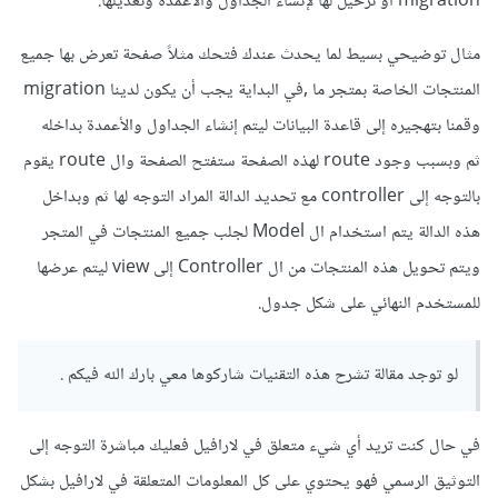
migration أو ترحيل لها لإنشاء الجداول والأعمدة وتعديلها.
مثال توضيحي بسيط لما يحدث عندك فتحك مثلاً صفحة تعرض بها جميع
المنتجات الخاصة بمتجر ما ,في البداية يجب أن يكون لدينا migration
وقمنا بتهجيره إلى قاعدة البيانات ليتم إنشاء الجداول والأعمدة بداخله
ثم وبسبب وجود route لهذه الصفحة ستفتح الصفحة وال route يقوم
بالتوجه إلى controller مع تحديد الدالة المراد التوجه لها ثم وبداخل
هذه الدالة يتم استخدام ال Model لجلب جميع المنتجات في المتجر
ويتم تحويل هذه المنتجات من ال Controller إلى view ليتم عرضها
للمستخدم النهائي على شكل جدول.
لو توجد مقالة تشرح هذه التقنيات شاركوها معي بارك الله فيكم .
في حال كنت تريد أي شيء متعلق في لارافيل فعليك مباشرة التوجه إلى
التوثيق الرسمي فهو يحتوي على كل المعلومات المتعلقة في لارافيل بشكل