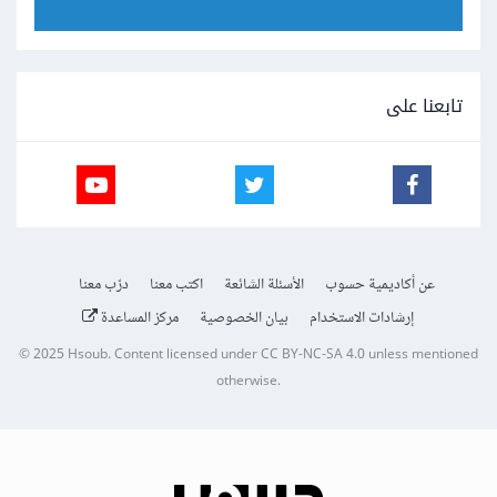
تابعنا على
عن أكاديمية حسوب
الأسئلة الشائعة
اكتب معنا
درّب معنا
إرشادات الاستخدام
بيان الخصوصية
مركز المساعدة
© 2025
Hsoub
.
Content licensed under
CC BY-NC-SA 4.0
unless mentioned
otherwise.