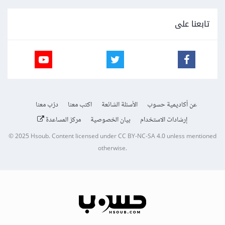
تابعنا على
عن أكاديمية حسوب
الأسئلة الشائعة
اكتب معنا
درّب معنا
إرشادات الاستخدام
بيان الخصوصية
مركز المساعدة
© 2025
Hsoub
.
Content licensed under
CC BY-NC-SA 4.0
unless mentioned
otherwise.