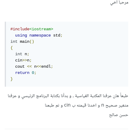
مرحباً أخي
#include
<iostream>
using
namespace
 std
;
int
 main
()
{
int
 n
;
  cin
>>
n
;
  cout 
<<
 n
<<
endl
;
return
0
;
}
طبعاً هان عرفنا المكتبة القياسية ، و بدأنا بكتابة البرنامج الرئيسي و عرفنا
متغير صحيح n و اخدنا قيمته ب cin و ثم طبعنا
حسن صالح