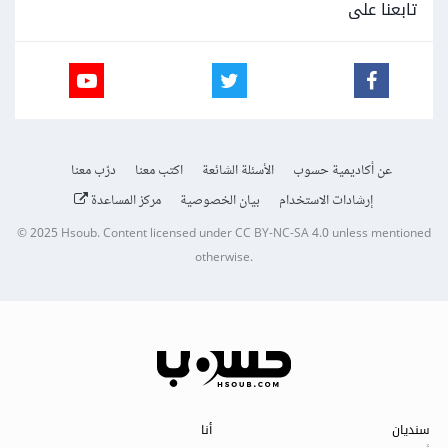
تابعنا على
عن أكاديمية حسوب
الأسئلة الشائعة
اكتب معنا
درّب معنا
إرشادات الاستخدام
بيان الخصوصية
مركز المساعدة
© 2025
Hsoub
.
Content licensed under
CC BY-NC-SA 4.0
unless mentioned
otherwise.